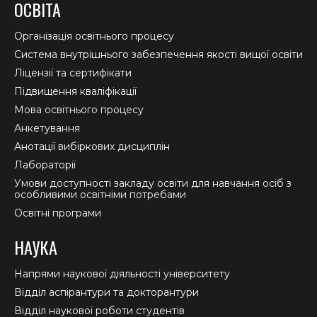
ОСВІТА
opens
opens
opens
in
in
in
Організація освітнього процесу
new
new
new
Система внутрішнього забезпечення якості вищої освіти
window
window
window
Ліцензії та сертифікати
Підвищення кваліфікації
Мова освітнього процесу
Анкетування
Анотації вибіркових дисциплін
Лабораторії
Умови доступності закладу освіти для навчання осіб з
особливими освітніми потребами
Освітні програми
НАУКА
Напрями наукової діяльності університету
Відділ аспірантури та докторантури
Відділ наукової роботи студентів