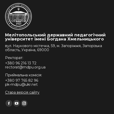
Мелітопольський державний педагогічний
університет імені Богдана Хмельницького
вул. Наукового містечка, 59, м. Запоріжжя, Запорізька
область, Україна, 69000
Ректорат:
+380 96 216 13 72
rectorat@mdpu.org.ua
Приймальна комісія:
+380 97 765 82 96
pk-mdpu@ukr.net
Стара версія сайту
Find us on:
Facebook
YouTube
Instagram
page
page
page