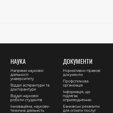
НАУКА
ДОКУМЕНТИ
Напрями наукової
Нормативно-правові
діяльності
документи
університету
Профспілкова
Відділ аспірантури та
організація
докторантури
Інформація, що
Відділ наукової
підлягає
роботи студентів
оприлюдненню
Інноваційна, науково-
Банківські реквізити
технічна діяльність
для оплати послуг