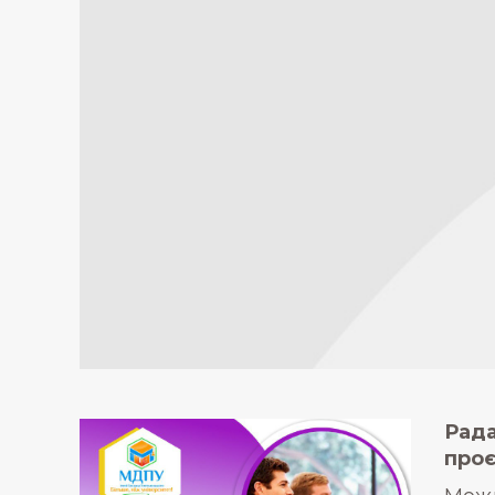
Рад
проє