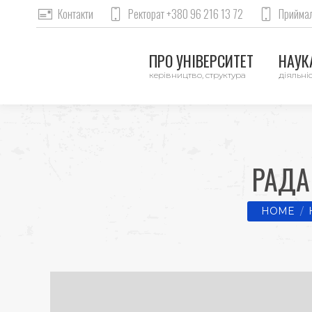
Контакти
Ректорат +380 96 216 13 72
Приймал
ПРО УНІВЕРСИТЕТ
НАУКА
керівництво, структура
діяльніс
РАДА
You are he
HOME