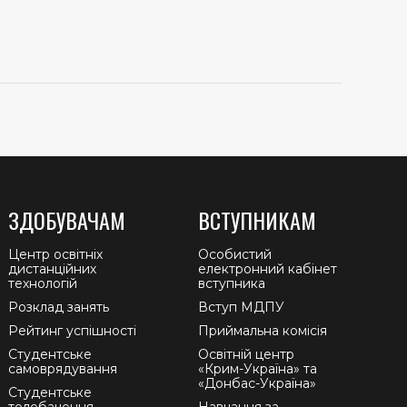
ЗДОБУВАЧАМ
ВСТУПНИКАМ
Центр освітніх
Особистий
дистанційних
електронний кабінет
технологій
вступника
Розклад занять
Вступ МДПУ
Рейтинг успішності
Приймальна комісія
Студентське
Освітній центр
самоврядування
«Крим-Україна» та
«Донбас-Україна»
Студентське
телебачення
Навчання за