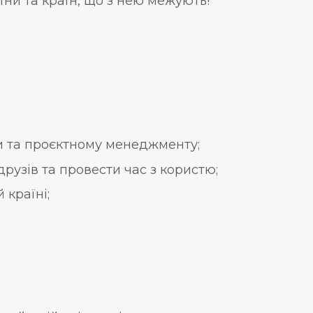
їни та країн, що з нею межують!
ти та проєктному менеджменту;
рузів та провести час з користю;
 країні;