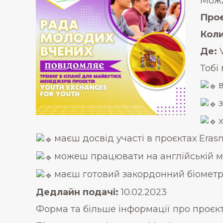
Можл
Проє
Коли
Де:
V
Тобі
в
маєш досвід участі в проєктах Erasm
можеш працювати на англійській мо
маєш готовий закордонний біометр
Дедлайн подачі:
10.02.2023
Форма та більше інформації про проєк