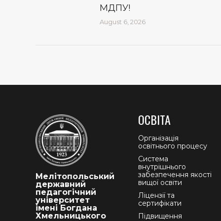
МДПУ!
August 6, 2026
ОСВІТА
Організація
освітнього процесу
Система
внутрішнього
забезпечення якості
Мелітопольський
вищої освіти
державний
педагогічний
Ліцензії та
університет
сертифікати
імені Богдана
Хмельницького
Підвищення