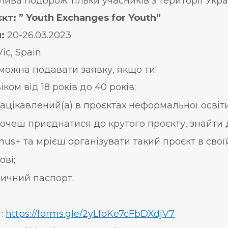
ива подорож тільки учасників з території Укра
кт: ” Youth Exchanges for Youth”
:
20-26.03.2023
ic, Spain
 можна подавати заявку, якщо ти:
іком від 18 років до 40 років;
зацікавлений(а) в проєктах неформальної осві
хочеш приєднатися до крутого проєкту, знайти д
us+ та мрієш організувати такий проєкт в своїй
ві;
ичний паспорт.
т:
https://forms.gle/2yLfoKe7cFbDXdjV7