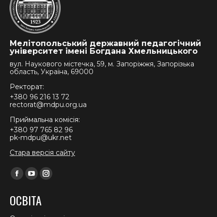
Мелітопольський державний педагогічний
університет імені Богдана Хмельницького
вул. Наукового містечка, 59, м. Запоріжжя, Запорізька
область, Україна, 69000
Ректорат:
+380 96 216 13 72
rectorat@mdpu.org.ua
Приймальна комісія:
+380 97 765 82 96
pk-mdpu@ukr.net
Стара версія сайту
Find us on:
Facebook
YouTube
Instagram
page
page
page
ОСВІТА
opens
opens
opens
in
in
in