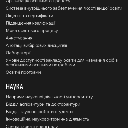
Організація освітнього процесу
new
new
new
Система внутрішнього забезпечення якості вищої освіти
window
window
window
Ліцензії та сертифікати
Підвищення кваліфікації
Мова освітнього процесу
Анкетування
Анотації вибіркових дисциплін
Лабораторії
Умови доступності закладу освіти для навчання осіб з
особливими освітніми потребами
Освітні програми
НАУКА
Напрями наукової діяльності університету
Відділ аспірантури та докторантури
Відділ наукової роботи студентів
Інноваційна, науково-технічна діяльність
Спеціалізовані вчені ради