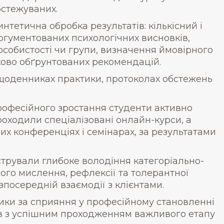
бстежуваних.
тетична обробка результатів: кількісний і
ргументованих психологічних висновків,
собистості чи групи, визначення ймовірного
ково обґрунтованих рекомендацій.
 щоденниках практики, протоколах обстежень
рофесійного зростання студенти активно
оходили спеціалізовані онлайн-курси, а
их конференціях і семінарах, за результатами
стрували глибоке володіння категоріально-
ого мислення, рефлексії та толерантної
езпосередній взаємодії з клієнтами.
ки за сприяння у професійному становленні
тів з успішним проходженням важливого етапу