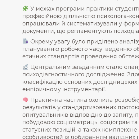
У межах програми практики студент
професійною діяльністю психолога-конс
опрацювали й систематизували у форм
документи, що регламентують психодіа
Окрему увагу було приділено аналізу
плануванню робочого часу, веденню об
етичних стандартів проведення обстеж
Центральним завданням стало опанув
психодіагностичного дослідження. Здоб
класифікацію основних дослідницьких 
емпіричному інструментарії.
Практична частина охопила розробк
результатів у стандартизованих прото
опитувальників відповідно до запиту, 
побудовою соціоматриць, соціограм та 
статусних позицій, а також комплексне
особливостей із добиранням валідних 