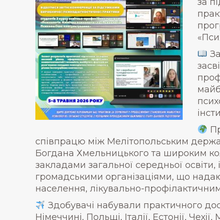
за п
прак
прог
«Пси
За
засв
проф
майб
псих
інст
Пр
співпрацю між Мелітопольським держа
Богдана Хмельницького та широким ко
закладами загальної середньої освіти
громадськими організаціями, що надаю
населення, лікувально-профілактичним
Здобувачі набували практичного досві
Німеччині, Польщі, Італії, Естонії, Чехії,