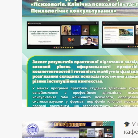
У 
кафе