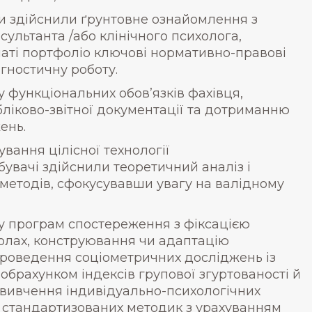
и здійснили ґрунтовне ознайомлення з
ультанта /або клінічного психолога,
аті портфоліо ключові нормативно-правові
гностичну роботу.
 функціональних обов’язків фахівця,
ліково-звітної документації та дотриманню
ень.
ання цілісної технології
увачі здійснили теоретичний аналіз і
методів, сфокусувавши увагу на валідному
у програм спостереження з фіксацією
колах, конструювання чи адаптацію
проведення соціометричних досліджень із
обрахунком індексів групової згуртованості й
 вивчення індивідуально-психологічних
і стандартизованих методик з урахуванням