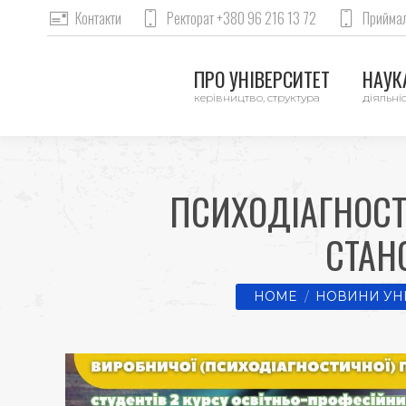
Контакти
Ректорат +380 96 216 13 72
Приймал
ПРО УНІВЕРСИТЕТ
НАУКА
керівництво, структура
діяльніс
ПСИХОДІАГНОСТ
СТАН
You are here:
HOME
НОВИНИ УН