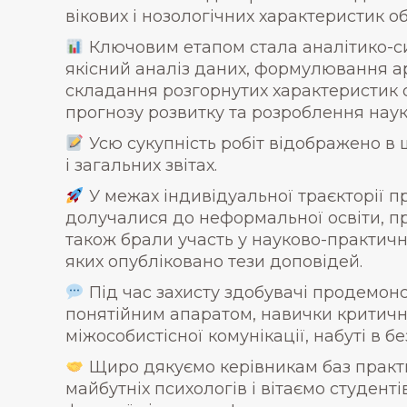
вікових і нозологічних характеристик о
Ключовим етапом стала аналітико-син
якісний аналіз даних, формулювання а
складання розгорнутих характеристик о
прогнозу розвитку та розроблення нау
Усю сукупність робіт відображено в
і загальних звітах.
У межах індивідуальної траєкторії п
долучалися до неформальної освіти, пр
також брали участь у науково-практичн
яких опубліковано тези доповідей.
Під час захисту здобувачі продемон
понятійним апаратом, навички критичн
міжособистісної комунікації, набуті в б
Щиро дякуємо керівникам баз практи
майбутніх психологів і вітаємо студен