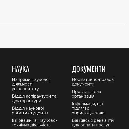
НАУКА
ДОКУМЕНТИ
Напрями наукової
Нормативно-правові
діяльності
документи
університету
Профспілкова
Відділ аспірантури та
організація
докторантури
Інформація, що
Відділ наукової
підлягає
роботи студентів
оприлюдненню
Інноваційна, науково-
Банківські реквізити
технічна діяльність
для оплати послуг