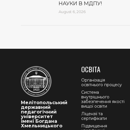
НАУКИ В МДПУ!
August 6, 2026
ОСВІТА
Організація
освітнього процесу
Система
внутрішнього
забезпечення якості
Мелітопольський
вищої освіти
державний
педагогічний
Ліцензії та
університет
сертифікати
імені Богдана
Хмельницького
Підвищення