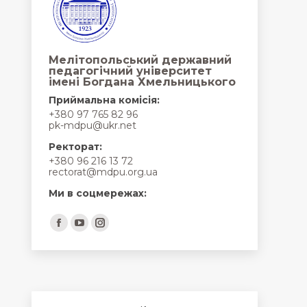
Мелітопольський державний
педагогічний університет
імені Богдана Хмельницького
Приймальна комісія:
+380 97 765 82 96
pk-mdpu@ukr.net
Ректорат:
+380 96 216 13 72
rectorat@mdpu.org.ua
Ми в соцмережах:
Find us on:
Facebook
YouTube
Instagram
page
page
page
opens
opens
opens
in
in
in
new
new
new