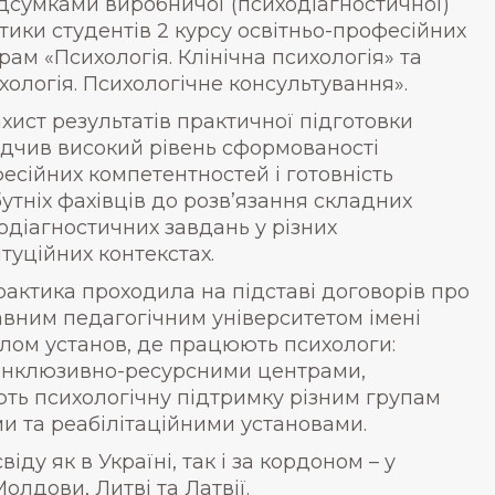
ідсумками виробничої (психодіагностичної)
тики студентів 2 курсу освітньо-професійних
рам «Психологія. Клінічна психологія» та
хологія. Психологічне консультування».
хист результатів практичної підготовки
ідчив високий рівень сформованості
есійних компетентностей і готовність
утніх фахівців до розв’язання складних
одіагностичних завдань у різних
итуційних контекстах.
актика проходила на підставі договорів про
вним педагогічним університетом імені
лом установ, де працюють психологи:
, інклюзивно-ресурсними центрами,
ть психологічну підтримку різним групам
и та реабілітаційними установами.
ду як в Україні, так і за кордоном – у
 Молдови, Литві та Латвії.