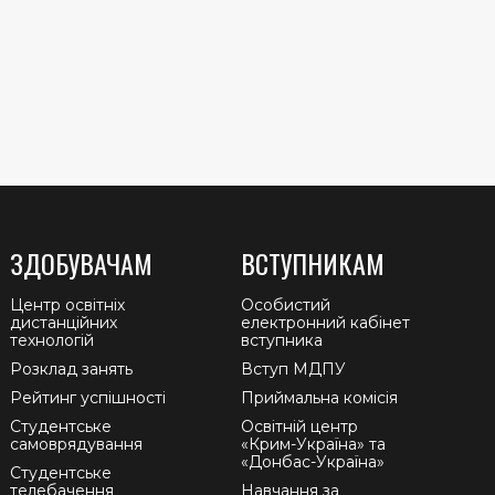
ЗДОБУВАЧАМ
ВСТУПНИКАМ
Центр освітніх
Особистий
дистанційних
електронний кабінет
технологій
вступника
Розклад занять
Вступ МДПУ
Рейтинг успішності
Приймальна комісія
Студентське
Освітній центр
самоврядування
«Крим-Україна» та
«Донбас-Україна»
Студентське
телебачення
Навчання за