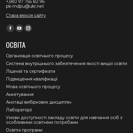
+380 97 765 82 96
pk-mdpu@ukr.net
Стара версія сайту
Find us on:
Facebook
YouTube
Instagram
page
page
page
ОСВІТА
opens
opens
opens
in
in
in
Організація освітнього процесу
new
new
new
Система внутрішнього забезпечення якості вищої освіти
window
window
window
Ліцензії та сертифікати
Підвищення кваліфікації
Мова освітнього процесу
Анкетування
Анотації вибіркових дисциплін
Лабораторії
Умови доступності закладу освіти для навчання осіб з
особливими освітніми потребами
Освітні програми