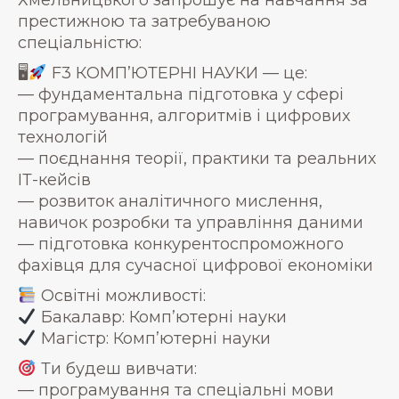
Хмельницького запрошує на навчання за
престижною та затребуваною
спеціальністю:
🖥
F3 КОМП’ЮТЕРНІ НАУКИ — це:
— фундаментальна підготовка у сфері
програмування, алгоритмів і цифрових
технологій
— поєднання теорії, практики та реальних
ІТ-кейсів
— розвиток аналітичного мислення,
навичок розробки та управління даними
— підготовка конкурентоспроможного
фахівця для сучасної цифрової економіки
Освітні можливості:
Бакалавр: Комп’ютерні науки
Магістр: Комп’ютерні науки
Ти будеш вивчати:
— програмування та спеціальні мови