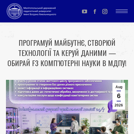
YouTube
Facebook
Instagram
page
page
page
opens
opens
opens
ПРОГРАМУЙ МАЙБУТНЄ, СТВОРЮЙ
in
in
in
ТЕХНОЛОГІЇ ТА КЕРУЙ ДАНИМИ —
new
new
new
window
window
window
ОБИРАЙ F3 КОМП’ЮТЕРНІ НАУКИ В МДПУ!
You are here:
Aug
6
2026