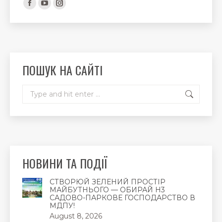
Facebook
YouTube
Instagram
page
page
page
opens
opens
opens
in
in
in
new
new
new
ПОШУК НА САЙТІ
window
window
window
Search:
НОВИНИ ТА ПОДІЇ
СТВОРЮЙ ЗЕЛЕНИЙ ПРОСТІР
МАЙБУТНЬОГО — ОБИРАЙ Н3
САДОВО-ПАРКОВЕ ГОСПОДАРСТВО В
МДПУ!
August 8, 2026