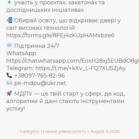
участь у проєктах, хакатонах та
дослідницьких ініціативах
Обирай освіту, що відкриває двері у
світ високих технологій:
https://forms.gle/8FEj4zKUpHAMxbze6
Підтримка 24/7
WhatsApp:
https://chat.whatsapp.com/EoxH28xj5EUBdO
Telegram: https://t.me/+kXv_L-FQ7XU5ZjAy
+38097-765-82-96
pk-mdpu@ukr.net
МДПУ — це твій старт у сфері, де код,
алгоритми й дані стають інструментами
успіху!
Category:
Новини університету
August 6, 2026