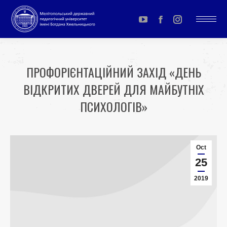
YouTube
Facebook
Instagram
page
page
page
opens
opens
opens
ПРОФОРІЄНТАЦІЙНИЙ ЗАХІД «ДЕНЬ
in
in
in
ВІДКРИТИХ ДВЕРЕЙ ДЛЯ МАЙБУТНІХ
new
new
new
window
window
window
ПСИХОЛОГІВ»
You are here:
Oct
25
2019