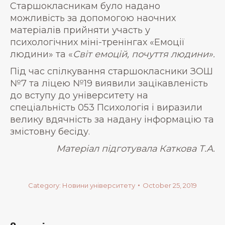
Старшокласникам було надано
можливість за допомогою наочних
матеріалів прийняти участь у
психологічних міні-тренінгах «Емоції
людини» та «
Світ емоцій
,
почутт
я
людини
».
Під час спілкування старшокласники ЗОШ
№7 та ліцею №19 виявили зацікавленість
до вступу до університету на
спеціальність 053 Психологія і виразили
велику вдячність за надану інформацію та
змістовну бесіду.
Матеріал підготувала Каткова Т.А.
Category:
Новини університету
October 25, 2019