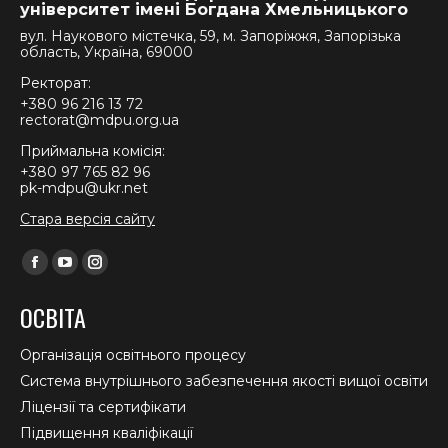
університет імені Богдана Хмельницького
вул. Наукового містечка, 59, м. Запоріжжя, Запорізька
область, Україна, 69000
Ректорат:
+380 96 216 13 72
rectorat@mdpu.org.ua
Приймальна комісія:
+380 97 765 82 96
pk-mdpu@ukr.net
Стара версія сайту
Find us on:
Facebook
YouTube
Instagram
page
page
page
ОСВІТА
opens
opens
opens
in
in
in
Організація освітнього процесу
new
new
new
Система внутрішнього забезпечення якості вищої освіти
window
window
window
Ліцензії та сертифікати
Підвищення кваліфікації