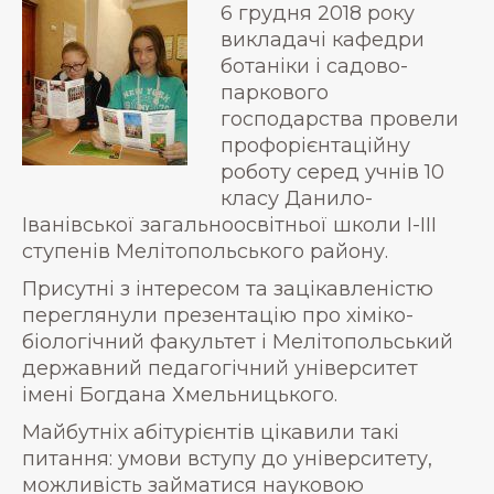
6 грудня 2018 року
викладачі кафедри
ботаніки і садово-
паркового
господарства провели
профорієнтаційну
роботу серед учнів 10
класу Данило-
Іванівської загальноосвітньої школи І-ІІІ
ступенів Мелітопольського району.
Присутні з інтересом та зацікавленістю
переглянули презентацію про хіміко-
біологічний факультет і Мелітопольський
державний педагогічний університет
імені Богдана Хмельницького.
Майбутніх абітурієнтів цікавили такі
питання: умови вступу до університету,
можливість займатися науковою