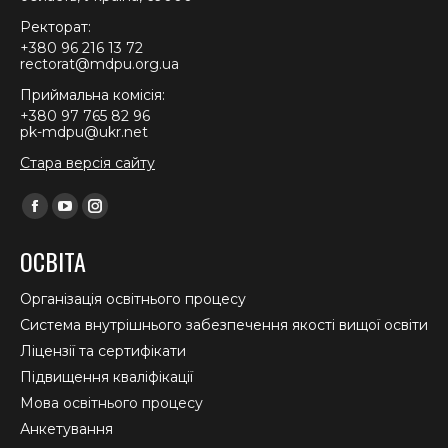
Ректорат:
+380 96 216 13 72
rectorat@mdpu.org.ua
Приймальна комісія:
+380 97 765 82 96
pk-mdpu@ukr.net
Стара версія сайту
Find us on:
Facebook
YouTube
Instagram
page
page
page
ОСВІТА
opens
opens
opens
in
in
in
Організація освітнього процесу
new
new
new
Система внутрішнього забезпечення якості вищої освіти
window
window
window
Ліцензії та сертифікати
Підвищення кваліфікації
Мова освітнього процесу
Анкетування