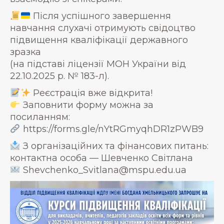
Після успішного завершення
навчання слухачі отримують свідоцтво
підвищення кваліфікації державного
зразка
(на підставі ліцензії МОН України від
22.10.2025 р. № 183-л).
Реєстрація вже відкрита!
Заповнити форму можна за
посиланням:
https://forms.gle/nYtRGmyqhDR1zPWB9
З організаційних та фінансових питань:
контактна особа — Шевченко Світлана
Shevchenko_Svitlana@mspu.edu.ua