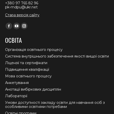
+380 97 765 82 96
pk-mdpu@ukr.net
Стара версія сайту
Find us on:
Facebook
YouTube
Instagram
page
page
page
ОСВІТА
opens
opens
opens
in
in
in
Організація освітнього процесу
new
new
new
Система внутрішнього забезпечення якості вищої освіти
window
window
window
Ліцензії та сертифікати
Підвищення кваліфікації
Мова освітнього процесу
Анкетування
Анотації вибіркових дисциплін
Лабораторії
Умови доступності закладу освіти для навчання осіб з
особливими освітніми потребами
Освітні програми