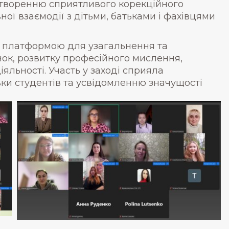
 створенню сприятливого корекційного
ї взаємодії з дітьми, батьками і фахівцями
 платформою для узагальнення та
чок, розвитку професійного мислення,
іяльності. Участь у заході сприяла
ки студентів та усвідомленню значущості