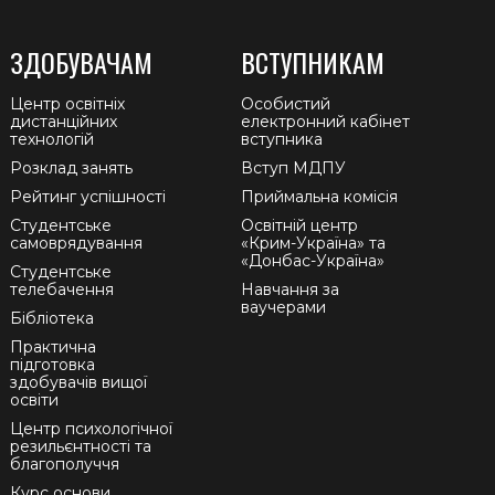
ЗДОБУВАЧАМ
ВСТУПНИКАМ
Центр освітніх
Особистий
дистанційних
електронний кабінет
технологій
вступника
Розклад занять
Вступ МДПУ
Рейтинг успішності
Приймальна комісія
Студентське
Освітній центр
самоврядування
«Крим-Україна» та
«Донбас-Україна»
Студентське
телебачення
Навчання за
ваучерами
Бібліотека
Практична
підготовка
здобувачів вищої
освіти
Центр психологічної
резильєнтності та
благополуччя
Курс основи