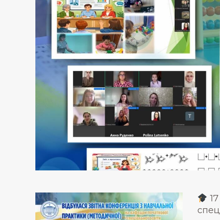
17
спец