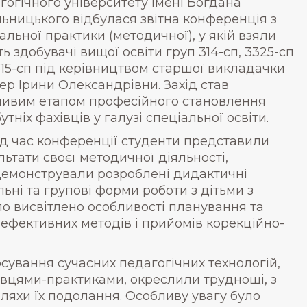
гогічного університету імені Богдана
ьницького відбулася звітна конференція з
альної практики (методичної), у якій взяли
ть здобувачі вищої освіти груп 314-сп, 3325-сп
315-сп під керівництвом старшої викладачки
ер Ірини Олександрівни. Захід став
ивим етапом професійного становлення
утніх фахівців у галузі спеціальної освіти.
д час конференції студенти представили
льтати своєї методичної діяльності,
емонстрували розроблені дидактичні
льні та групові форми роботи з дітьми з
о висвітлено особливості планування та
 ефективних методів і прийомів корекційно-
сування сучасних педагогічних технологій,
івцями-практиками, окреслили труднощі, з
шляхи їх подолання. Особливу увагу було