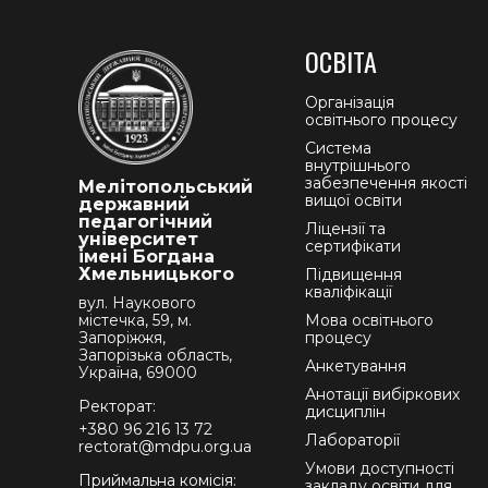
ОСВІТА
Організація
освітнього процесу
Система
внутрішнього
забезпечення якості
Мелітопольський
вищої освіти
державний
педагогічний
Ліцензії та
університет
сертифікати
імені Богдана
Хмельницького
Підвищення
кваліфікації
вул. Наукового
містечка, 59, м.
Мова освітнього
Запоріжжя,
процесу
Запорізька область,
Анкетування
Україна, 69000
Анотації вибіркових
Ректорат:
дисциплін
+380 96 216 13 72
Лабораторії
rectorat@mdpu.org.ua
Умови доступності
Приймальна комісія:
закладу освіти для