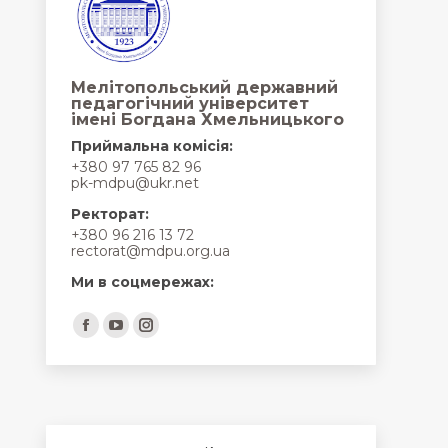
Мелітопольський державний
педагогічний університет
імені Богдана Хмельницького
Приймальна комісія:
+380 97 765 82 96
pk-mdpu@ukr.net
Ректорат:
+380 96 216 13 72
rectorat@mdpu.org.ua
Ми в соцмережах:
Find us on:
Facebook
YouTube
Instagram
page
page
page
opens
opens
opens
in
in
in
new
new
new