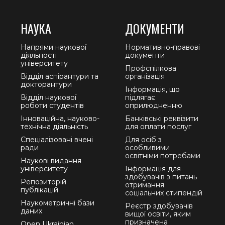
НАУКА
ДОКУМЕНТИ
Напрями наукової
Нормативно-правові
діяльності
документи
університету
Профспілкова
Відділ аспірантури та
організація
докторантури
Інформація, що
Відділ наукової
підлягає
роботи студентів
оприлюдненню
Інноваційна, науково-
Банківські реквізити
технічна діяльність
для оплати послуг
Спеціалізовані вчені
Для осіб з
ради
особливими
освітніми потребами
Наукові видання
університету
Інформація для
здобувачів з питань
Репозиторій
отримання
публікацій
соціальних стипендій
Наукометричні бази
Реєстр здобувачів
даних
вищої освіти, яким
призначена
Open Ukrainian