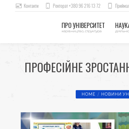
Контакти
Ректорат +380 96 216 13 72
Приймал
ПРО УНІВЕРСИТЕТ
НАУКА
керівництво, структура
діяльніс
ПРОФЕСІЙНЕ ЗРОСТАН
You are here:
HOME
НОВИНИ УН