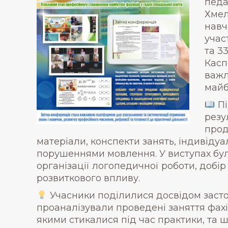
педа
Хмел
навч
учас
та 3
Касп
важл
майб
Пі
резу
прод
матеріали, конспекти занять, індивідуа
порушеннями мовлення. У виступах бул
організації логопедичної роботи, добір
розвиткового впливу.
Учасники поділилися досвідом засто
проаналізували проведені заняття фах
якими стикалися під час практики, та 