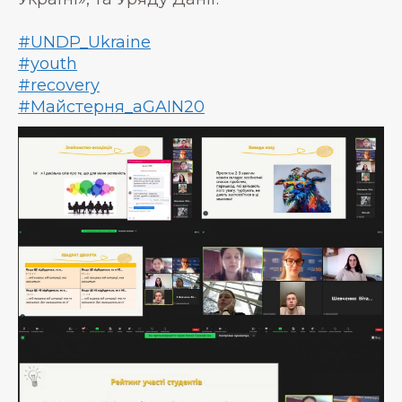
#UNDP_Ukraine
#youth
#recovery
#Майстерня_aGAIN20