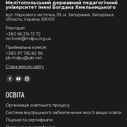
Мелітопольський державний педагогічний
університет імені Богдана Хмельницького
вул. Наукового містечка, 59, м. Запоріжжя, Запорізька
область, Україна, 69000
Ректорат:
+380 96 216 13 72
rectorat@mdpu.org.ua
Приймальна комісія:
+380 97 765 82 96
pk-mdpu@ukr.net
Стара версія сайту
Find us on:
Facebook
YouTube
Instagram
page
page
page
ОСВІТА
opens
opens
opens
in
in
in
Організація освітнього процесу
new
new
new
Система внутрішнього забезпечення якості вищої освіти
window
window
window
Ліцензії та сертифікати