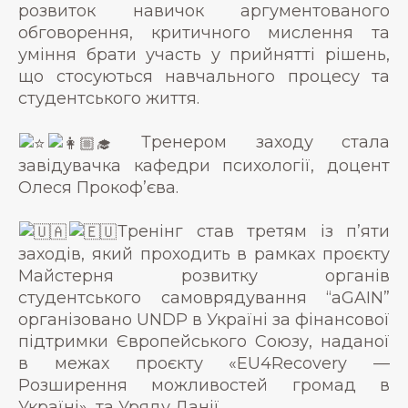
розвиток навичок аргументованого
обговорення, критичного мислення та
уміння брати участь у прийнятті рішень,
що стосуються навчального процесу та
студентського життя.
Тренером заходу стала
завідувачка кафедри психології, доцент
Олеся Прокофʼєва.
Тренінг став третям із пʼяти
заходів, який проходить в рамках проєкту
Майстерня розвитку органів
студентського самоврядування “aGAIN”
організовано UNDP в Україні за фінансової
підтримки Європейського Союзу, наданої
в межах проєкту «EU4Recovery —
Розширення можливостей громад в
Україні», та Уряду Данії.