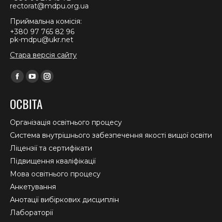
rectorat@mdpu.org.ua
Приймальна комісія:
+380 97 765 82 96
pk-mdpu@ukr.net
Стара версія сайту
Find us on:
Facebook
YouTube
Instagram
page
page
page
ОСВІТА
opens
opens
opens
in
in
in
Організація освітнього процесу
new
new
new
Система внутрішнього забезпечення якості вищої освіти
window
window
window
Ліцензії та сертифікати
Підвищення кваліфікації
Мова освітнього процесу
Анкетування
Анотації вибіркових дисциплін
Лабораторії