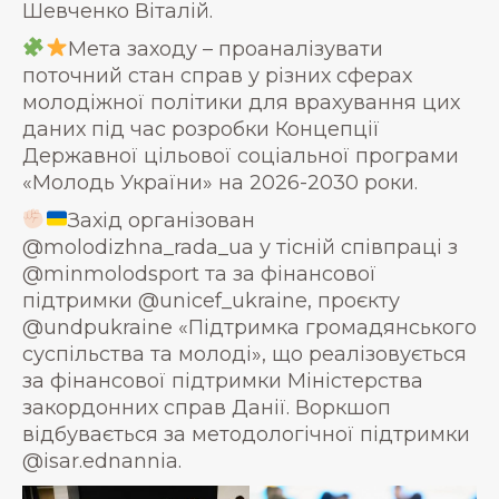
Шевченко Віталій.
Мета заходу – проаналізувати
поточний стан справ у різних сферах
молодіжної політики для врахування цих
даних під час розробки Концепції
Державної цільової соціальної програми
«Молодь України» на 2026-2030 роки.
Захід організован
@molodizhna_rada_ua у тісній співпраці з
@minmolodsport та за фінансової
підтримки @unicef_ukraine, проєкту
@undpukraine «Підтримка громадянського
суспільства та молоді», що реалізовується
за фінансової підтримки Міністерства
закордонних справ Данії. Воркшоп
відбувається за методологічної підтримки
@isar.ednannia.