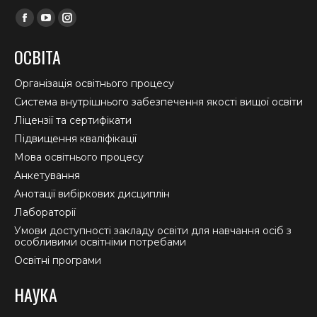
Find us on:
Facebook
YouTube
Instagram
page
page
page
ОСВІТА
opens
opens
opens
in
in
in
Організація освітнього процесу
new
new
new
Система внутрішнього забезпечення якості вищої освіти
window
window
window
Ліцензії та сертифікати
Підвищення кваліфікації
Мова освітнього процесу
Анкетування
Анотації вибіркових дисциплін
Лабораторії
Умови доступності закладу освіти для навчання осіб з
особливими освітніми потребами
Освітні програми
НАУКА