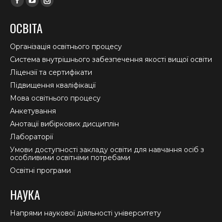
Facebook
YouTube
Instagram
page
page
page
ОСВІТА
opens
opens
opens
in
in
in
Організація освітнього процесу
new
new
new
Система внутрішнього забезпечення якості вищої освіти
window
window
window
Ліцензії та сертифікати
Підвищення кваліфікації
Мова освітнього процесу
Анкетування
Анотації вибіркових дисциплін
Лабораторії
Умови доступності закладу освіти для навчання осіб з
особливими освітніми потребами
Освітні програми
НАУКА
Напрями наукової діяльності університету