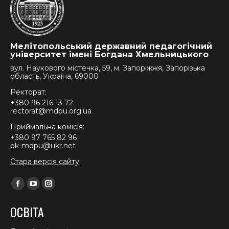
Мелітопольський державний педагогічний
університет імені Богдана Хмельницького
вул. Наукового містечка, 59, м. Запоріжжя, Запорізька
область, Україна, 69000
Ректорат:
+380 96 216 13 72
rectorat@mdpu.org.ua
Приймальна комісія:
+380 97 765 82 96
pk-mdpu@ukr.net
Стара версія сайту
Find us on:
Facebook
YouTube
Instagram
page
page
page
ОСВІТА
opens
opens
opens