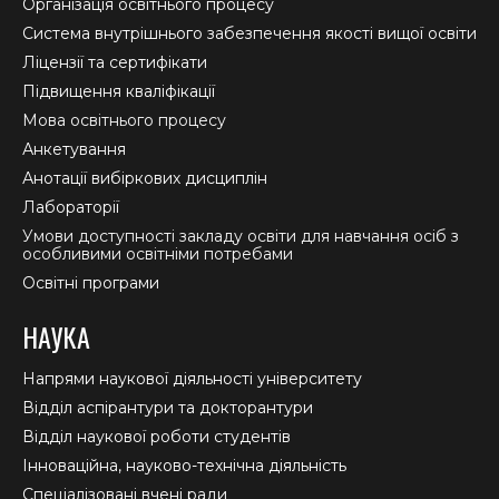
in
in
in
Організація освітнього процесу
new
new
new
Система внутрішнього забезпечення якості вищої освіти
window
window
window
Ліцензії та сертифікати
Підвищення кваліфікації
Мова освітнього процесу
Анкетування
Анотації вибіркових дисциплін
Лабораторії
Умови доступності закладу освіти для навчання осіб з
особливими освітніми потребами
Освітні програми
НАУКА
Напрями наукової діяльності університету
Відділ аспірантури та докторантури
Відділ наукової роботи студентів
Інноваційна, науково-технічна діяльність
Спеціалізовані вчені ради