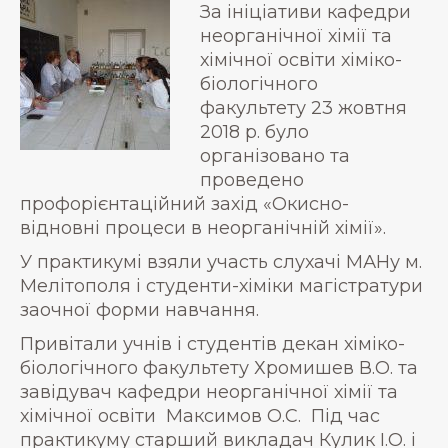
За ініціативи кафедри
неорганічної хімії та
хімічної освіти хіміко-
біологічного
факультету 23 жовтня
2018 р. було
організовано та
проведено
профорієнтаційний захід «Окисно-
відновні процеси в неорганічній хімії».
У практикумі взяли участь слухачі МАНу м.
Мелітополя і студенти-хіміки магістратури
заочної форми навчання.
Привітали учнів і студентів декан хіміко-
біологічного факультету Хромишев В.О. та
завідувач кафедри неорганічної хімії та
хімічної освіти Максимов О.С. Під час
практикуму старший викладач Кулик І.О. і