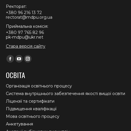
Ректорат:
+380 96 216 13 72
rectorat@mdpu.org.ua
Приймальна комісія:
+380 97 765 82 96
pk-mdpu@ukr.net
Стара версія сайту
Find us on:
Facebook
YouTube
Instagram
page
page
page
ОСВІТА
opens
opens
opens
in
in
in
Організація освітнього процесу
new
new
new
Система внутрішнього забезпечення якості вищої освіти
window
window
window
Ліцензії та сертифікати
Підвищення кваліфікації
Мова освітнього процесу
Анкетування