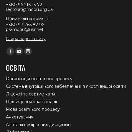
+380 96 216 13 72
rectorat@mdpu.org.ua
Приймальна комісія:
+380 97 765 82 96
pk-mdpu@ukr.net
Стара версія сайту
Find us on:
Facebook
YouTube
Instagram
page
page
page
ОСВІТА
opens
opens
opens
in
in
in
Організація освітнього процесу
new
new
new
Система внутрішнього забезпечення якості вищої освіти
window
window
window
Ліцензії та сертифікати
Підвищення кваліфікації
Мова освітнього процесу
Анкетування
Анотації вибіркових дисциплін