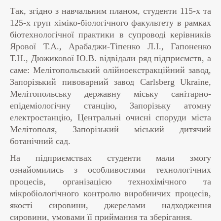
Так, згідно з навчальним планом, студенти 115-х та
125-х груп хіміко-біологічного факультету в рамках
біотехнологічної практики в супроводі керівників
Ярової Т.А., Арабаджи-Тіпенко Л.І., Гапоненко
Т.Н., Дюжикової Ю.В. відвідали ряд підприємств, а
саме: Мелітопольський олійноекстракційний завод,
Запорізький пивоварний завод Carlsberg Ukraine,
Мелітопольську державну міську санітарно-
епідеміологічну станцію, Запорізьку атомну
електростанцію, Центральні очисні споруди міста
Мелітополя, Запорізький міський дитячий
ботанічний сад.
На підприємствах студенти мали змогу
ознайомились з особливостями технологічних
процесів, організацією технохімічного та
мікробіологічного контролю виробничих процесів,
якості сировини, джерелами надходження
сировини, умовами її приймання та зберігання.