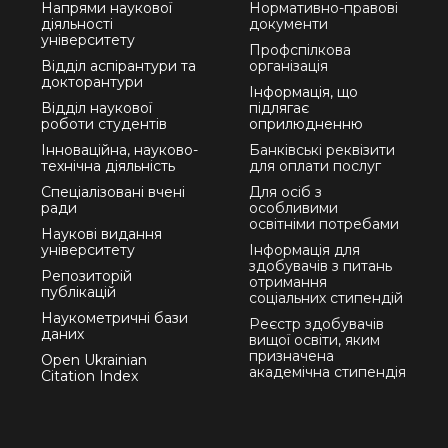
Напрями наукової
Нормативно-правові
діяльності
документи
університету
Профспілкова
Відділ аспірантури та
організація
докторантури
Інформація, що
Відділ наукової
підлягає
роботи студентів
оприлюдненню
Інноваційна, науково-
Банківські реквізити
технічна діяльність
для оплати послуг
Спеціалізовані вчені
Для осіб з
ради
особливими
освітніми потребами
Наукові видання
університету
Інформація для
здобувачів з питань
Репозиторій
отримання
публікацій
соціальних стипендій
Наукометричні бази
Реєстр здобувачів
даних
вищої освіти, яким
призначена
Open Ukrainian
академічна стипендія
Citation Index