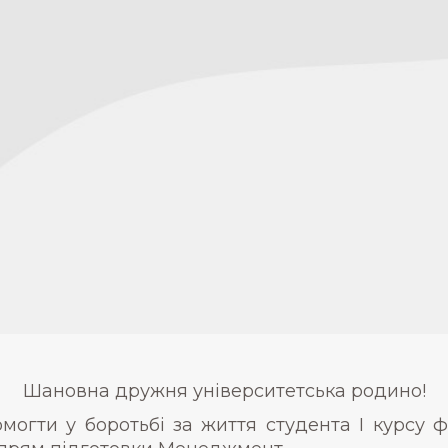
Шановна дружня університетська родино!
огти у боротьбі за життя студента І курсу 