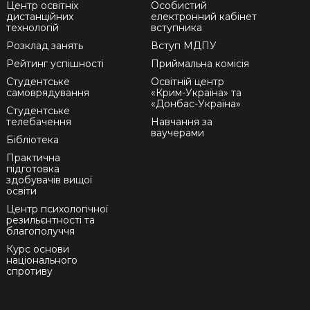
Центр освітніх
Особистий
дистанційних
електронний кабінет
технологій
вступника
Розклад занять
Вступ МДПУ
Рейтинг успішності
Приймальна комісія
Студентське
Освітній центр
самоврядування
«Крим-Україна» та
«Донбас-Україна»
Студентське
телебачення
Навчання за
ваучерами
Бібліотека
Практична
підготовка
здобувачів вищої
освіти
Центр психологічної
резильєнтності та
благополуччя
Курс основи
національного
спротиву