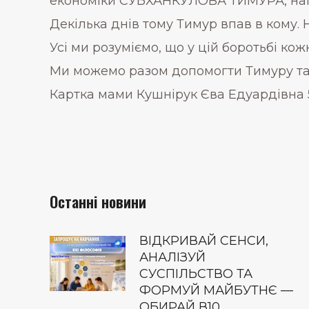
економіки СУБХАНКУЛОВА ТИМУРА, нап
Декілька днів тому Тимур впав в кому. 
Усі ми розуміємо, що у цій боротьбі ко
Ми можемо разом допомогти Тимуру та 
Картка мами Кушнірук Єва Едуардівна 
Останні новини
ВІДКРИВАЙ СЕНСИ,
АНАЛІЗУЙ
СУСПІЛЬСТВО ТА
ФОРМУЙ МАЙБУТНЄ —
ОБИРАЙ В10