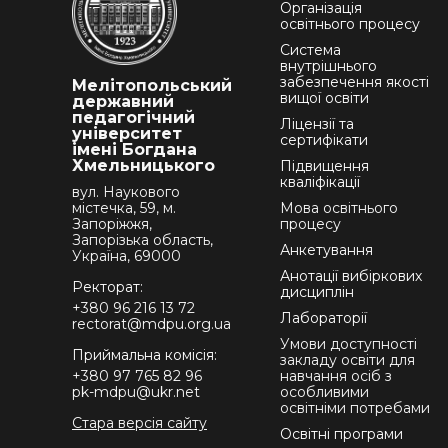
Організація
освітнього процесу
Система
внутрішнього
забезпечення якості
Мелітопольський
вищої освіти
державний
педагогічний
Ліцензії та
університет
сертифікати
імені Богдана
Хмельницького
Підвищення
кваліфікації
вул. Наукового
містечка, 59, м.
Мова освітнього
Запоріжжя,
процесу
Запорізька область,
Анкетування
Україна, 69000
Анотації вибіркових
Ректорат:
дисциплін
+380 96 216 13 72
Лабораторії
rectorat@mdpu.org.ua
Умови доступності
Приймальна комісія:
закладу освіти для
+380 97 765 82 96
навчання осіб з
pk-mdpu@ukr.net
особливими
освітніми потребами
Стара версія сайту
Освітні програми