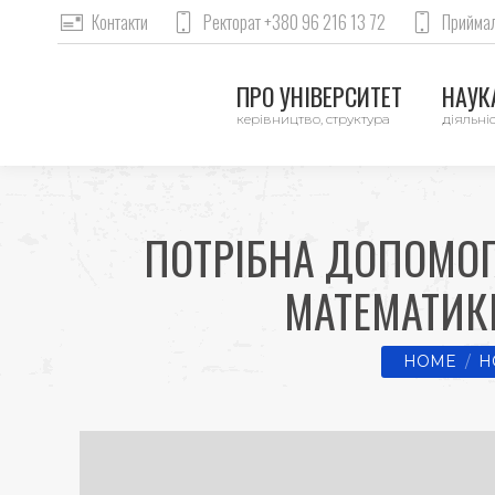
Контакти
Ректорат +380 96 216 13 72
Приймал
ПРО УНІВЕРСИТЕТ
НАУКА
керівництво, структура
діяльніс
ПОТРІБНА ДОПОМОГА
МАТЕМАТИК
You are her
HOME
Н