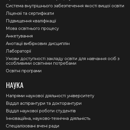
new
new
new
Система внутрішнього забезпечення якості вищої освіти
window
window
window
Ліцензії та сертифікати
Підвищення кваліфікації
Мова освітнього процесу
Анкетування
Анотації вибіркових дисциплін
Лабораторії
Умови доступності закладу освіти для навчання осіб з
особливими освітніми потребами
Освітні програми
НАУКА
Напрями наукової діяльності університету
Відділ аспірантури та докторантури
Відділ наукової роботи студентів
Інноваційна, науково-технічна діяльність
Спеціалізовані вчені ради