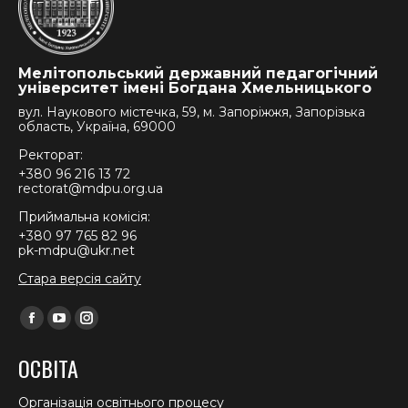
Мелітопольський державний педагогічний
університет імені Богдана Хмельницького
вул. Наукового містечка, 59, м. Запоріжжя, Запорізька
область, Україна, 69000
Ректорат:
+380 96 216 13 72
rectorat@mdpu.org.ua
Приймальна комісія:
+380 97 765 82 96
pk-mdpu@ukr.net
Стара версія сайту
Find us on:
Facebook
YouTube
Instagram
page
page
page
ОСВІТА
opens
opens
opens
in
in
in
Організація освітнього процесу