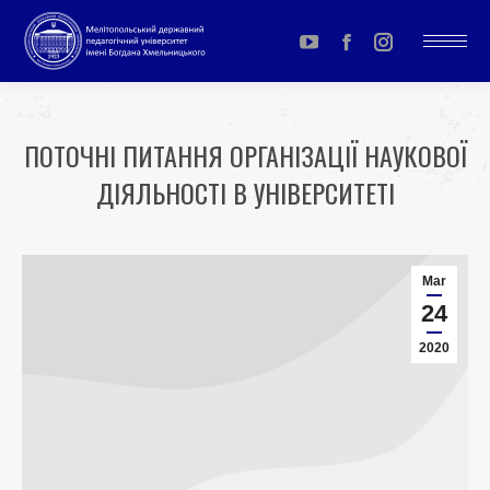
YouTube
Facebook
Instagram
page
page
page
opens
opens
opens
ПОТОЧНІ ПИТАННЯ ОРГАНІЗАЦІЇ НАУКОВОЇ
in
in
in
ДІЯЛЬНОСТІ В УНІВЕРСИТЕТІ
new
new
new
window
window
window
You are here:
Mar
24
2020