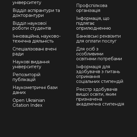
університету
Профспілкова
Відділ аспірантури та
організація
докторантури
Інформація, що
Відділ наукової
підлягає
роботи студентів
оприлюдненню
Інноваційна, науково-
Банківські реквізити
технічна діяльність
для оплати послуг
Спеціалізовані вчені
Для осіб з
ради
особливими
освітніми потребами
Наукові видання
університету
Інформація для
здобувачів з питань
Репозиторій
отримання
публікацій
соціальних стипендій
Наукометричні бази
Реєстр здобувачів
даних
вищої освіти, яким
призначена
Open Ukrainian
академічна стипендія
Citation Index