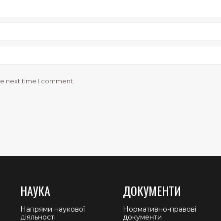
he next time I comment.
НАУКА
ДОКУМЕНТИ
Напрями наукової
Нормативно-правові
діяльності
документи