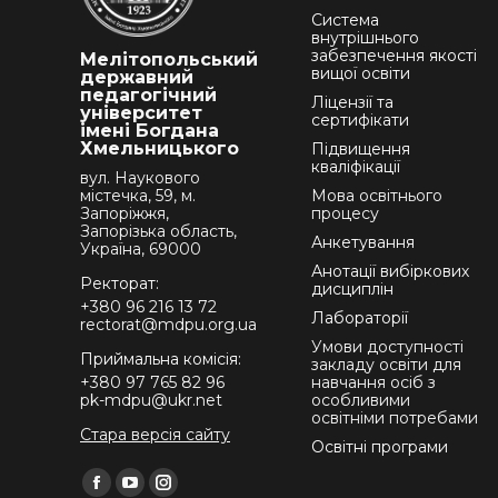
Система
внутрішнього
забезпечення якості
Мелітопольський
вищої освіти
державний
педагогічний
Ліцензії та
університет
сертифікати
імені Богдана
Хмельницького
Підвищення
кваліфікації
вул. Наукового
містечка, 59, м.
Мова освітнього
Запоріжжя,
процесу
Запорізька область,
Анкетування
Україна, 69000
Анотації вибіркових
Ректорат:
дисциплін
+380 96 216 13 72
Лабораторії
rectorat@mdpu.org.ua
Умови доступності
Приймальна комісія:
закладу освіти для
+380 97 765 82 96
навчання осіб з
pk-mdpu@ukr.net
особливими
освітніми потребами
Стара версія сайту
Освітні програми
Find us on:
Facebook
YouTube
Instagram