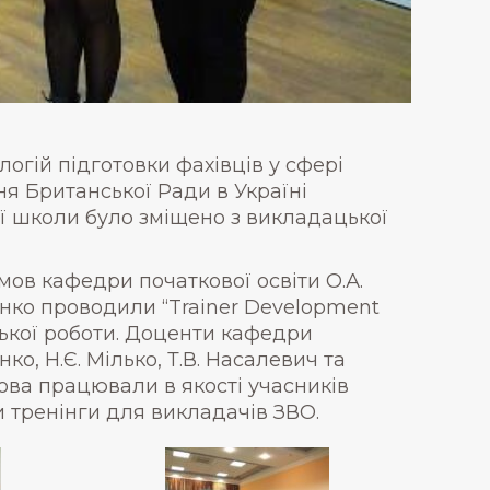
гій підготовки фахівців у сфері
я Британської Ради в Україні
ієї школи було зміщено з викладацької
мов кафедри початкової освіти О.А.
енко проводили “Trainer Development
ської роботи. Доценти кафедри
ко, Н.Є. Мілько, Т.В. Насалевич та
нова працювали в якості учасників
и тренінги для викладачів ЗВО.