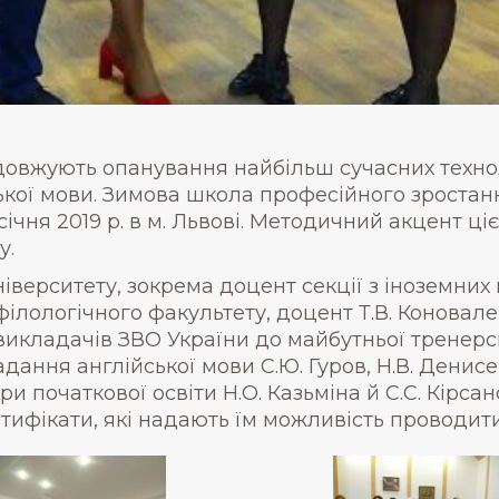
овжують опанування найбільш сучасних техноло
кої мови. Зимова школа професійного зростанн
 січня 2019 р. в м. Львові. Методичний акцент ц
у.
іверситету, зокрема доцент секції з іноземних 
філологічного факультету, доцент Т.В. Коновал
 викладачів ЗВО України до майбутньої тренер
дання англійської мови С.Ю. Гуров, Н.В. Денисен
ри початкової освіти Н.О. Казьміна й С.С. Кірса
тифікати, які надають їм можливість проводит