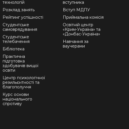
технологій
вступника
Розклад занять
Вступ МДПУ
Рейтинг успішності
Приймальна комісія
Студентське
Освітній центр
самоврядування
«Крим-Україна» та
«Донбас-Україна»
Студентське
телебачення
Навчання за
ваучерами
Бібліотека
Практична
підготовка
здобувачів вищої
освіти
Центр психологічної
резильєнтності та
благополуччя
Курс основи
національного
спротиву