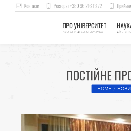
Контакти
Ректорат +380 96 216 13 72
Приймал
ПРО УНІВЕРСИТЕТ
НАУКА
керівництво, структура
діяльніс
ПОСТІЙНЕ ПР
You are here:
HOME
НОВИ