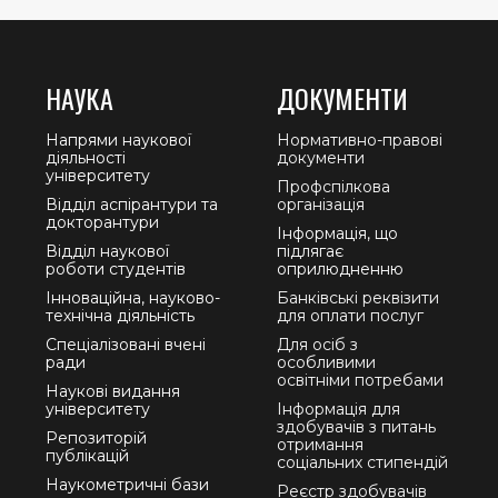
НАУКА
ДОКУМЕНТИ
Напрями наукової
Нормативно-правові
діяльності
документи
університету
Профспілкова
Відділ аспірантури та
організація
докторантури
Інформація, що
Відділ наукової
підлягає
роботи студентів
оприлюдненню
Інноваційна, науково-
Банківські реквізити
технічна діяльність
для оплати послуг
Спеціалізовані вчені
Для осіб з
ради
особливими
освітніми потребами
Наукові видання
університету
Інформація для
здобувачів з питань
Репозиторій
отримання
публікацій
соціальних стипендій
Наукометричні бази
Реєстр здобувачів