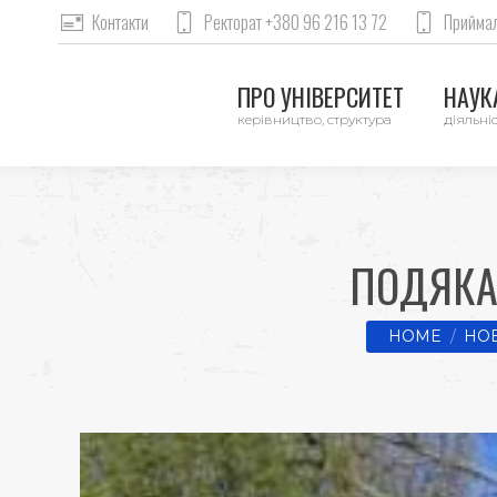
Контакти
Ректорат +380 96 216 13 72
Приймал
ПРО УНІВЕРСИТЕТ
НАУКА
керівництво, структура
діяльніс
ПОДЯКА 
You are here:
HOME
НО