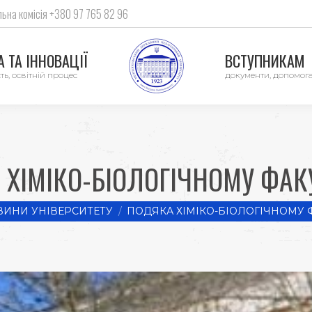
ьна комісія +380 97 765 82 96
 ТА ІННОВАЦІЇ
ВСТУПНИКАМ
ть, освітній процес
документи, допомог
ХІМІКО-БІОЛОГІЧНОМУ ФАК
ВИНИ УНІВЕРСИТЕТУ
ПОДЯКА ХІМІКО-БІОЛОГІЧНОМУ 