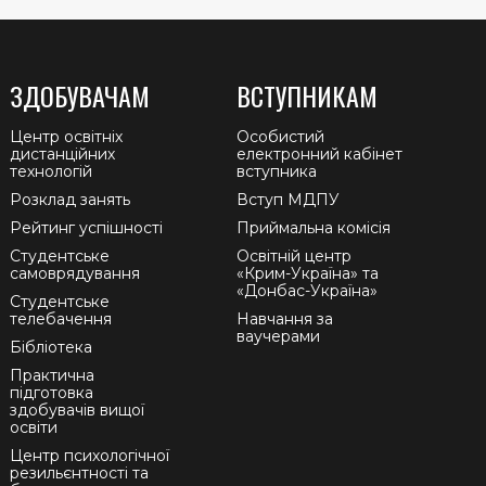
ЗДОБУВАЧАМ
ВСТУПНИКАМ
Центр освітніх
Особистий
дистанційних
електронний кабінет
технологій
вступника
Розклад занять
Вступ МДПУ
Рейтинг успішності
Приймальна комісія
Студентське
Освітній центр
самоврядування
«Крим-Україна» та
«Донбас-Україна»
Студентське
телебачення
Навчання за
ваучерами
Бібліотека
Практична
підготовка
здобувачів вищої
освіти
Центр психологічної
резильєнтності та