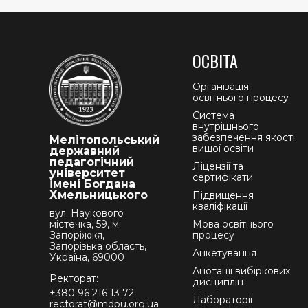
ОСВІТА
Організація
освітнього процесу
Система
внутрішнього
забезпечення якості
Мелітопольський
вищої освіти
державний
педагогічний
Ліцензії та
університет
сертифікати
імені Богдана
Хмельницького
Підвищення
кваліфікації
вул. Наукового
містечка, 59, м.
Мова освітнього
Запоріжжя,
процесу
Запорізька область,
Анкетування
Україна, 69000
Анотації вибіркових
Ректорат:
дисциплін
+380 96 216 13 72
Лабораторії
rectorat@mdpu.org.ua