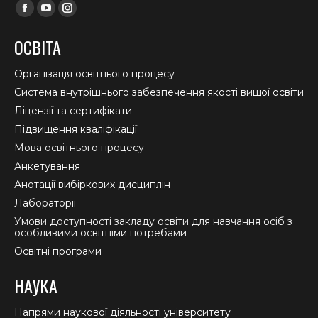
Find us on:
Facebook
YouTube
Instagram
page
page
page
ОСВІТА
opens
opens
opens
in
in
in
Організація освітнього процесу
new
new
new
Система внутрішнього забезпечення якості вищої освіти
window
window
window
Ліцензії та сертифікати
Підвищення кваліфікації
Мова освітнього процесу
Анкетування
Анотації вибіркових дисциплін
Лабораторії
Умови доступності закладу освіти для навчання осіб з
особливими освітніми потребами
Освітні програми
НАУКА
Напрями наукової діяльності університету