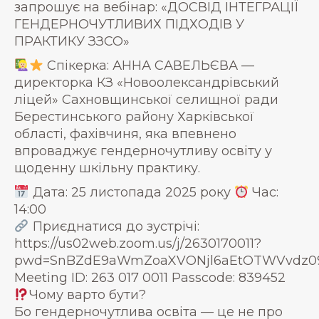
запрошує на вебінар: «ДОСВІД ІНТЕГРАЦІЇ
ГЕНДЕРНОЧУТЛИВИХ ПІДХОДІВ У
ПРАКТИКУ ЗЗСО»
Спікерка: АННА САВЕЛЬЄВА —
директорка КЗ «Новоолександрівський
ліцей» Сахновщинської селищної ради
Берестинського району Харківської
області, фахівчиня, яка впевнено
впроваджує гендерночутливу освіту у
щоденну шкільну практику.
Дата: 25 листопада 2025 року
Час:
14:00
Приєднатися до зустрічі:
https://us02web.zoom.us/j/2630170011?
pwd=SnBZdE9aWmZoaXVONjl6aEtOTWVvdz0
Meeting ID: 263 017 0011 Passcode: 839452
Чому варто бути?
Бо гендерночутлива освіта — це не про