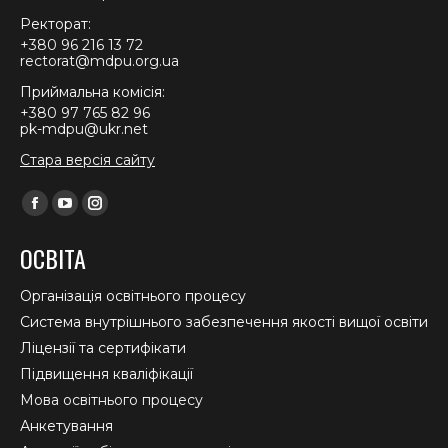
Ректорат:
+380 96 216 13 72
rectorat@mdpu.org.ua
Приймальна комісія:
+380 97 765 82 96
pk-mdpu@ukr.net
Стара версія сайту
Find us on:
Facebook
YouTube
Instagram
page
page
page
ОСВІТА
opens
opens
opens
in
in
in
Організація освітнього процесу
new
new
new
Система внутрішнього забезпечення якості вищої освіти
window
window
window
Ліцензії та сертифікати
Підвищення кваліфікації
Мова освітнього процесу
Анкетування