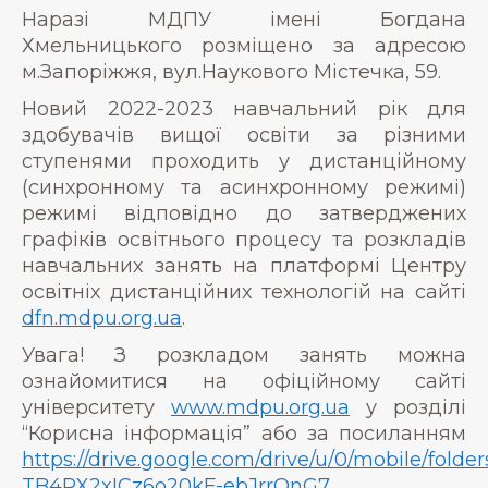
Наразі МДПУ імені Богдана
Хмельницького розміщено за адресою
м.Запоріжжя, вул.Наукового Містечка, 59.
Новий 2022-2023 навчальний рік для
здобувачів вищої освіти за різними
ступенями проходить у дистанційному
(синхронному та асинхронному режимі)
режимі відповідно до затверджених
графіків освітнього процесу та розкладів
навчальних занять на платформі Центру
освітніх дистанційних технологій на сайті
dfn.mdpu.org.ua
.
Увага! З розкладом занять можна
ознайомитися на офіційному сайті
університету
www.mdpu.org.ua
у розділі
“Корисна інформація” або за посиланням
https://drive.google.com/drive/u/0/mobile/folder
TB4RX2xICz6o20kF-ebJrrQnG7
.