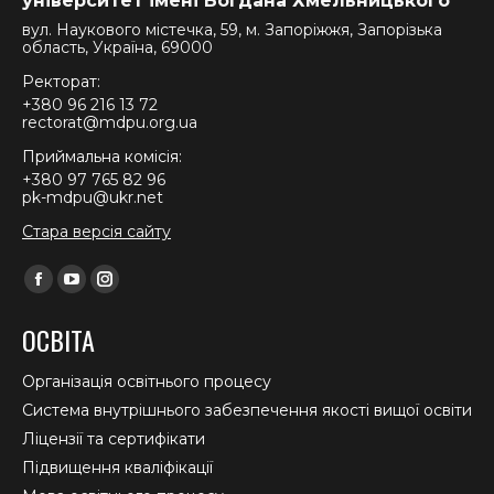
університет імені Богдана Хмельницького
вул. Наукового містечка, 59, м. Запоріжжя, Запорізька
область, Україна, 69000
Ректорат:
+380 96 216 13 72
rectorat@mdpu.org.ua
Приймальна комісія:
+380 97 765 82 96
pk-mdpu@ukr.net
Стара версія сайту
Find us on:
Facebook
YouTube
Instagram
page
page
page
ОСВІТА
opens
opens
opens
in
in
in
Організація освітнього процесу
new
new
new
Система внутрішнього забезпечення якості вищої освіти
window
window
window
Ліцензії та сертифікати
Підвищення кваліфікації