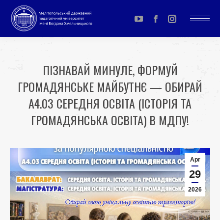
YouTube
Facebook
Instagram
page
page
page
opens
opens
opens
ПІЗНАВАЙ МИНУЛЕ, ФОРМУЙ
in
in
in
ГРОМАДЯНСЬКЕ МАЙБУТНЄ — ОБИРАЙ
new
new
new
window
window
window
А4.03 СЕРЕДНЯ ОСВІТА (ІСТОРІЯ ТА
ГРОМАДЯНСЬКА ОСВІТА) В МДПУ!
You are here:
Apr
29
2026