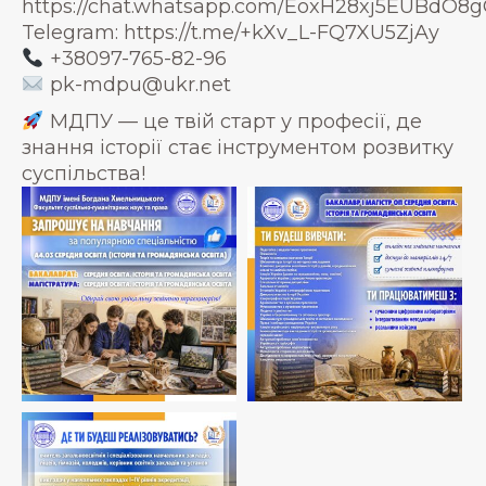
https://chat.whatsapp.com/EoxH28xj5EUBdO
Telegram: https://t.me/+kXv_L-FQ7XU5ZjAy
+38097-765-82-96
pk-mdpu@ukr.net
МДПУ — це твій старт у професії, де
знання історії стає інструментом розвитку
суспільства!