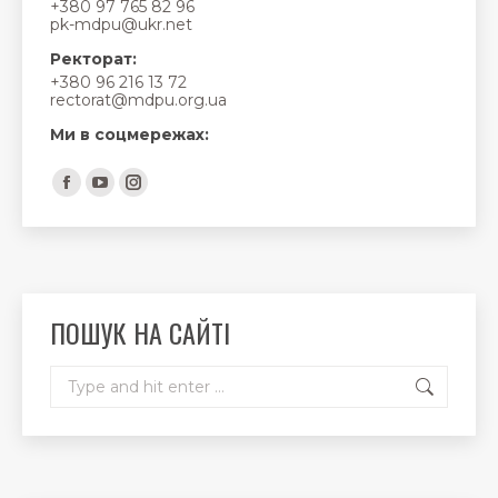
+380 97 765 82 96
pk-mdpu@ukr.net
Ректорат:
+380 96 216 13 72
rectorat@mdpu.org.ua
Ми в соцмережах:
Find us on:
Facebook
YouTube
Instagram
page
page
page
opens
opens
opens
in
in
in
new
new
new
ПОШУК НА САЙТІ
window
window
window
Search: