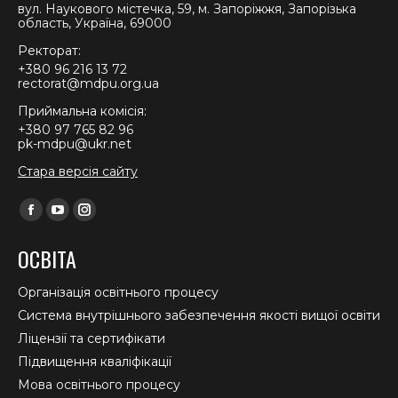
вул. Наукового містечка, 59, м. Запоріжжя, Запорізька
область, Україна, 69000
Ректорат:
+380 96 216 13 72
rectorat@mdpu.org.ua
Приймальна комісія:
+380 97 765 82 96
pk-mdpu@ukr.net
Стара версія сайту
Find us on:
Facebook
YouTube
Instagram
page
page
page
ОСВІТА
opens
opens
opens
in
in
in
Організація освітнього процесу
new
new
new
Система внутрішнього забезпечення якості вищої освіти
window
window
window
Ліцензії та сертифікати
Підвищення кваліфікації
Мова освітнього процесу