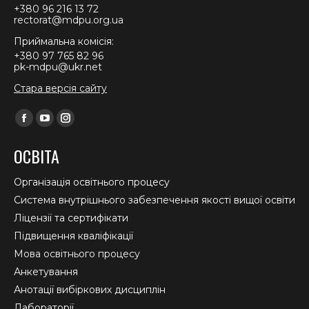
+380 96 216 13 72
rectorat@mdpu.org.ua
Приймальна комісія:
+380 97 765 82 96
pk-mdpu@ukr.net
Стара версія сайту
Find us on:
Facebook
YouTube
Instagram
page
page
page
ОСВІТА
opens
opens
opens
in
in
in
Організація освітнього процесу
new
new
new
Система внутрішнього забезпечення якості вищої освіти
window
window
window
Ліцензії та сертифікати
Підвищення кваліфікації
Мова освітнього процесу
Анкетування
Анотації вибіркових дисциплін
Лабораторії