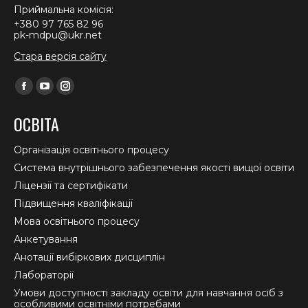
Приймальна комісія:
+380 97 765 82 96
pk-mdpu@ukr.net
Стара версія сайту
Find us on:
Facebook
YouTube
Instagram
page
page
page
ОСВІТА
opens
opens
opens
in
in
in
Організація освітнього процесу
new
new
new
Система внутрішнього забезпечення якості вищої освіти
window
window
window
Ліцензії та сертифікати
Підвищення кваліфікації
Мова освітнього процесу
Анкетування
Анотації вибіркових дисциплін
Лабораторії
Умови доступності закладу освіти для навчання осіб з
особливими освітніми потребами