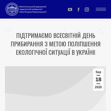
YouTube
Facebook
Instagram
page
page
page
opens
opens
opens
ПІДТРИМАЄМО ВСЕСВІТНІЙ ДЕНЬ
in
in
in
ПРИБИРАННЯ З МЕТОЮ ПОЛІПШЕННЯ
new
new
new
window
window
window
ЕКОЛОГІЧНОЇ СИТУАЦІЇ В УКРАЇНІ!
You are here:
Sep
18
2020