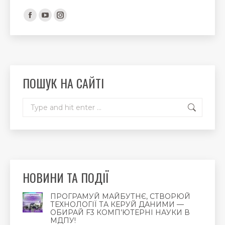
Find us on:
Facebook
YouTube
Instagram
page
page
page
opens
opens
opens
in
in
in
new
new
new
ПОШУК НА САЙТІ
window
window
window
Search:
НОВИНИ ТА ПОДІЇ
ПРОГРАМУЙ МАЙБУТНЄ, СТВОРЮЙ
ТЕХНОЛОГІЇ ТА КЕРУЙ ДАНИМИ —
ОБИРАЙ F3 КОМП’ЮТЕРНІ НАУКИ В
МДПУ!