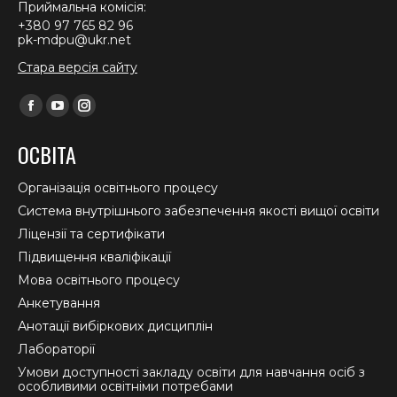
Приймальна комісія:
+380 97 765 82 96
pk-mdpu@ukr.net
Стара версія сайту
Find us on:
Facebook
YouTube
Instagram
page
page
page
ОСВІТА
opens
opens
opens
in
in
in
Організація освітнього процесу
new
new
new
Система внутрішнього забезпечення якості вищої освіти
window
window
window
Ліцензії та сертифікати
Підвищення кваліфікації
Мова освітнього процесу
Анкетування
Анотації вибіркових дисциплін
Лабораторії
Умови доступності закладу освіти для навчання осіб з
особливими освітніми потребами