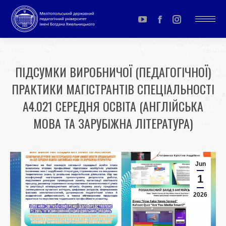
YouTube
Facebook
Instagram
page
page
page
opens
opens
opens
ПІДСУМКИ ВИРОБНИЧОЇ (ПЕДАГОГІЧНОЇ)
in
in
in
ПРАКТИКИ МАГІСТРАНТІВ СПЕЦІАЛЬНОСТІ
new
new
new
window
window
window
A4.021 СЕРЕДНЯ ОСВІТА (АНГЛІЙСЬКА
МОВА ТА ЗАРУБІЖНА ЛІТЕРАТУРА)
You are here:
Jun
1
2026