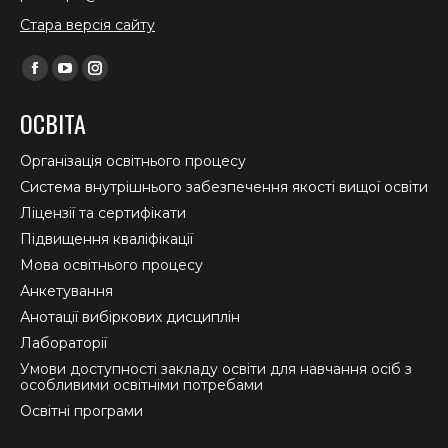
Стара версія сайту
Find us on:
Facebook
YouTube
Instagram
page
page
page
ОСВІТА
opens
opens
opens
in
in
in
Організація освітнього процесу
new
new
new
Система внутрішнього забезпечення якості вищої освіти
window
window
window
Ліцензії та сертифікати
Підвищення кваліфікації
Мова освітнього процесу
Анкетування
Анотації вибіркових дисциплін
Лабораторії
Умови доступності закладу освіти для навчання осіб з
особливими освітніми потребами
Освітні програми