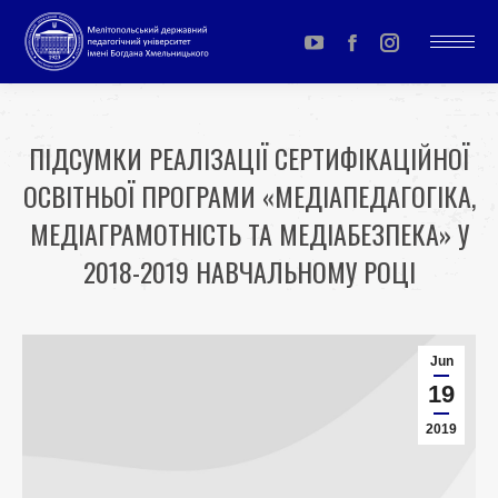
YouTube
Facebook
Instagram
page
page
page
opens
opens
opens
ПІДСУМКИ РЕАЛІЗАЦІЇ СЕРТИФІКАЦІЙНОЇ
in
in
in
ОСВІТНЬОЇ ПРОГРАМИ «МЕДІАПЕДАГОГІКА,
new
new
new
window
window
window
МЕДІАГРАМОТНІСТЬ ТА МЕДІАБЕЗПЕКА» У
2018-2019 НАВЧАЛЬНОМУ РОЦІ
You are here:
Jun
19
2019