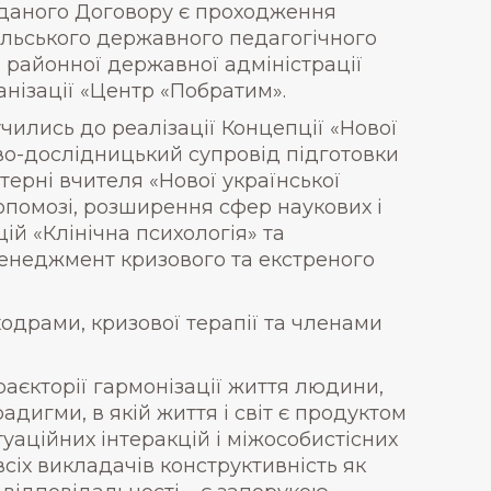
м даного Договору є проходження
ольського державного педагогічного
 районної державної адміністрації
анізації «Центр «Побратим».
чились до реалізації Концепції «Нової
ово-дослідницький супровід підготовки
ерні вчителя «Нової української
допомозі, розширення сфер наукових і
й «Клінічна психологія» та
Менеджмент кризового та екстреного
ходрами, кризової терапії та членами
аєкторії гармонізації життя людини,
адигми, в якій життя і світ є продуктом
уаційних інтеракцій і міжособистісних
 всіх викладачів конструктивність як