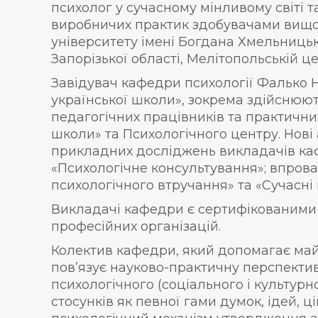
психолог у сучасному мінливому світі 
виробничих практик здобувачами вищої
університету імені Богдана Хмельницьк
Запорізької області, Мелітопольській ц
Завідувач кафедри психології Фалько Н.
української школи», зокрема здійснюют
педагогічних працівників та практични
школи» та Психологічного центру. Нові 
прикладних досліджень викладачів кафе
«Психологічне консультування»; впров
психологічного втручання» та «Сучасні п
Викладачі кафедри є сертифікованими ф
професійних організацій.
Колектив кафедри, який допомагає майб
пов’язує науково-практичну перспективу 
психологічного (соціального і культурн
стосунків як певної гами думок, ідей, ц