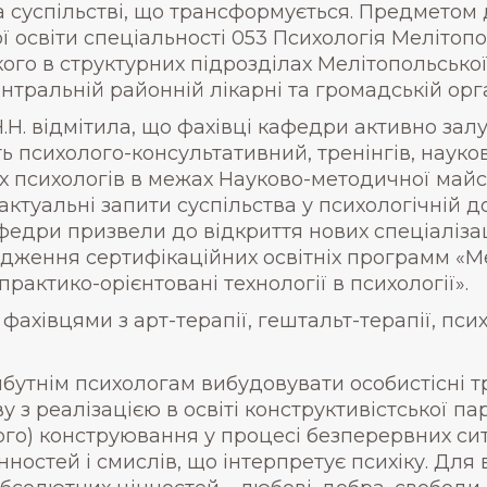
та суспільстві, що трансформується. Предмето
 освіти спеціальності 053 Психологія Мелітоп
ого в структурних підрозділах Мелітопольської
ентральній районній лікарні та громадській орг
Н. відмітила, що фахівці кафедри активно залу
ь психолого-консультативний, тренінгів, наук
х психологів в межах Науково-методичної майст
актуальні запити суспільства у психологічній 
дри призвели до відкриття нових спеціалізаці
адження сертифікаційних освітніх программ «
рактико-орієнтовані технології в психології».
ахівцями з арт-терапії, гештальт-терапії, пси
утнім психологам вибудовувати особистісні тр
з реалізацією в освіті конструктивістської пар
ого) конструювання у процесі безперервних сит
інностей і смислів, що інтерпретує психіку. Для