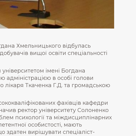
огдана Хмельницького відбулась
добувачів вищої освіти спеціальності
університетом імені Богдана
 адміністрацією в особі голови
о лікаря Ткаченка Г.Д. та громадською
сококваліфікованих фахівців кафедри
азначив ректор університету Солоненко
блем психології та міждисциплінарних
етентної особистості, мають
що здатен вирішувати спеціаліст-