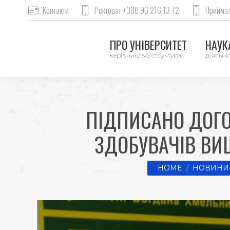
Контакти
Ректорат +380 96 216 13 72
Приймал
ПРО УНІВЕРСИТЕТ
НАУКА
керівництво, структура
діяльніс
ПІДПИСАНО ДОГО
ЗДОБУВАЧІВ ВИЩ
You are here:
HOME
НОВИНИ 