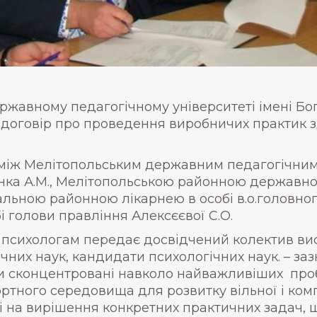
ержавному педагогічному університеті імені Б
о договір про проведення виробничих практик з
між Мелітопольським державним педагогічним 
нка А.М., Мелітопольською районною державною
льною районною лікарнею в особі в.о.головног
і голови правління Алексєєвої С.О.
ім психологам передає досвідчений колектив ви
ічних наук, кандидати психологічних наук. – з
ри сконцентровані навколо найважливіших про
тного середовища для розвитку вільної і комп
і на вирішення конкретних практичних задач, 