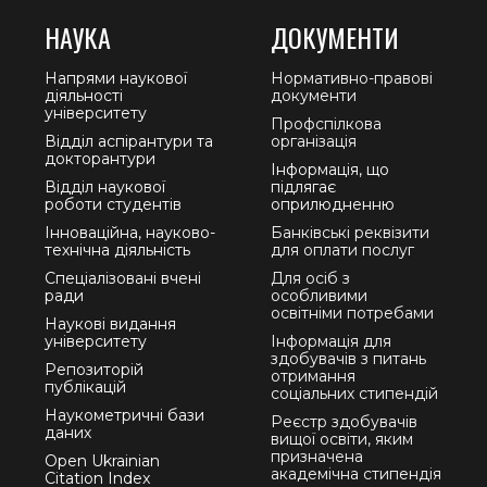
НАУКА
ДОКУМЕНТИ
Напрями наукової
Нормативно-правові
діяльності
документи
університету
Профспілкова
Відділ аспірантури та
організація
докторантури
Інформація, що
Відділ наукової
підлягає
роботи студентів
оприлюдненню
Інноваційна, науково-
Банківські реквізити
технічна діяльність
для оплати послуг
Спеціалізовані вчені
Для осіб з
ради
особливими
освітніми потребами
Наукові видання
університету
Інформація для
здобувачів з питань
Репозиторій
отримання
публікацій
соціальних стипендій
Наукометричні бази
Реєстр здобувачів
даних
вищої освіти, яким
призначена
Open Ukrainian
академічна стипендія
Citation Index