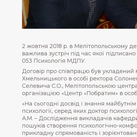
2 жовтня 2018 р. в Мелітопольському д
важлива зустріч під час якої підписан
053 Психологія МДПУ.
Договір про співпрацю був укладений 
Хмельницького в особі ректора Солоне
Селевича С.О., Мелітопольською центра
організацією «Центр «Побратим» в особ
«На сьогодні досвід і знання майбутн
психології, серед яких доктор психолог
А.М. – Дослідження викладачів кафед
пошуків створення психологічно-комфор
прикладну спрямованість і зорієнтован