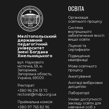
ОСВІТА
Організація
освітнього процесу
Система
внутрішнього
забезпечення якості
Мелітопольський
вищої освіти
державний
педагогічний
Ліцензії та
університет
сертифікати
імені Богдана
Хмельницького
Підвищення
кваліфікації
вул. Наукового
містечка, 59, м.
Мова освітнього
Запоріжжя,
процесу
Запорізька область,
Анкетування
Україна, 69000
Анотації вибіркових
Ректорат:
дисциплін
+380 96 216 13 72
Лабораторії
rectorat@mdpu.org.ua
Умови доступності
Приймальна комісія:
закладу освіти для
+380 97 765 82 96
навчання осіб з