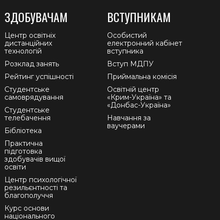
ЗДОБУВАЧАМ
ВСТУПНИКАМ
Центр освітніх
Особистий
дистанційних
електронний кабінет
технологій
вступника
Розклад занять
Вступ МДПУ
Рейтинг успішності
Приймальна комісія
Студентське
Освітній центр
самоврядування
«Крим-Україна» та
«Донбас-Україна»
Студентське
телебачення
Навчання за
ваучерами
Бібліотека
Практична
підготовка
здобувачів вищої
освіти
Центр психологічної
резильєнтності та
благополуччя
Курс основи
національного