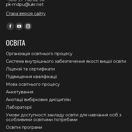
pk-mdpu@ukr.net
Стара версія сайту
Find us on:
Facebook
YouTube
Instagram
page
page
page
ОСВІТА
opens
opens
opens
in
in
in
Організація освітнього процесу
new
new
new
Система внутрішнього забезпечення якості вищої освіти
window
window
window
Ліцензії та сертифікати
Підвищення кваліфікації
Мова освітнього процесу
Анкетування
Анотації вибіркових дисциплін
Лабораторії
Умови доступності закладу освіти для навчання осіб з
особливими освітніми потребами
Освітні програми