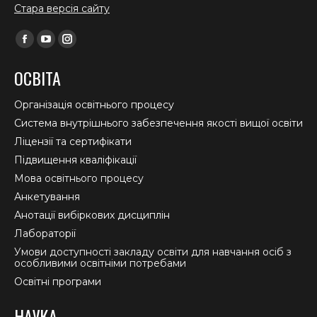
Стара версія сайту
Find us on:
Facebook
YouTube
Instagram
page
page
page
ОСВІТА
opens
opens
opens
in
in
in
Організація освітнього процесу
new
new
new
Система внутрішнього забезпечення якості вищої освіти
window
window
window
Ліцензії та сертифікати
Підвищення кваліфікації
Мова освітнього процесу
Анкетування
Анотації вибіркових дисциплін
Лабораторії
Умови доступності закладу освіти для навчання осіб з
особливими освітніми потребами
Освітні програми
НАУКА