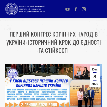
YouTube
Facebook
Instagram
page
page
page
opens
opens
opens
ПЕРШИЙ КОНГРЕС КОРІННИХ НАРОДІВ
in
in
in
УКРАЇНИ: ІСТОРИЧНИЙ КРОК ДО ЄДНОСТІ
new
new
new
window
window
window
ТА СТІЙКОСТІ
You are here:
Dec
8
2025