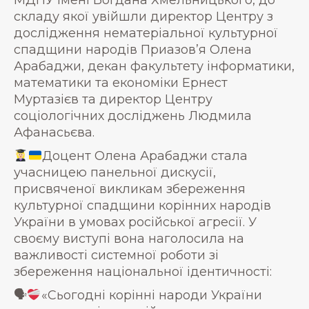
МДПУ імені Богдана Хмельницького, до
складу якої увійшли директор Центру з
дослідження нематеріальної культурної
спадщини народів Приазов’я Олена
Арабаджи, декан факультету інформатики,
математики та економіки Ернест
Муртазієв та директор Центру
соціологічних досліджень Людмила
Афанасьєва.
Доцент Олена Арабаджи стала
учасницею панельної дискусії,
присвяченої викликам збереження
культурної спадщини корінних народів
України в умовах російської агресії. У
своєму виступі вона наголосила на
важливості системної роботи зі
збереження національної ідентичності:
🗣
«Сьогодні корінні народи України