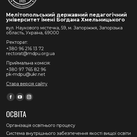
Мелітопольський державний педагогічний
університет імені Богдана Хмельницького
вул. Наукового містечка, 59, м. Запоріжжя, Запорізька
область, Україна, 69000
Ректорат:
+380 96 216 13 72
rectorat@mdpu.org.ua
Приймальна комісія:
+380 97 765 82 96
pk-mdpu@ukr.net
Стара версія сайту
Find us on:
Facebook
YouTube
Instagram
page
page
page
ОСВІТА
opens
opens
opens
in
in
in
Організація освітнього процесу
new
new
new
Система внутрішнього забезпечення якості вищої освіти