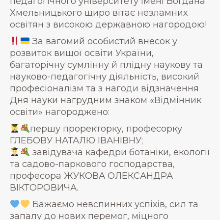
педагогічного університету імені Богдана
Хмельницького щиро вітає незламних
освітян з високою державною нагородою!
За вагомий особистий внесок у
розвиток вищої освіти України,
багаторічну сумлінну й плідну наукову та
науково-педагогічну діяльність, високий
професіоналізм та з нагоди відзначення
Дня науки нагрудним знаком «Відмінник
освіти» нагороджено:
першу проректорку, професорку
ГЛЕБОВУ НАТАЛЮ ІВАНІВНУ;
завідувача кафедри ботаніки, екології
та садово-паркового господарства,
професора ЖУКОВА ОЛЕКСАНДРА
ВІКТОРОВИЧА.
Бажаємо невспинних успіхів, сил та
запалу до нових перемог, міцного