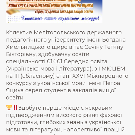
Колектив Мелітопольського державного
педагогічного університету імені Богдана
Хмельницького щиро вітає Сєчіну Тетяну
Вікторівну, здобувачку освіти
спеціальності 014.01 Середня освіта
(Українська мова і література), з І МІСЦЕМ
на ІІІ (обласному) етапі ХХVI Міжнародного
конкурсу з української мови імені Петра
Яцика серед студентів закладів вищої
освіти.
Здобуте перше місце є яскравим
підтвердженням високого рівня фахової
підготовки, глибоких знань з української
мови та літератури, наполегливої праці й