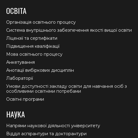
page
page
page
ОСВІТА
opens
opens
opens
in
in
in
Організація освітнього процесу
new
new
new
Система внутрішнього забезпечення якості вищої освіти
window
window
window
Ліцензії та сертифікати
Підвищення кваліфікації
Мова освітнього процесу
Анкетування
Анотації вибіркових дисциплін
Лабораторії
Умови доступності закладу освіти для навчання осіб з
особливими освітніми потребами
Освітні програми
НАУКА
Напрями наукової діяльності університету
Відділ аспірантури та докторантури