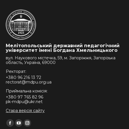
Мелітопольський державний педагогічний
університет імені Богдана Хмельницького
вул. Наукового містечка, 59, м. Запоріжжя, Запорізька
область, Україна, 69000
Ректорат:
+380 96 216 13 72
rectorat@mdpu.org.ua
Приймальна комісія:
+380 97 765 82 96
pk-mdpu@ukr.net
Стара версія сайту
Find us on:
Facebook
YouTube
Instagram