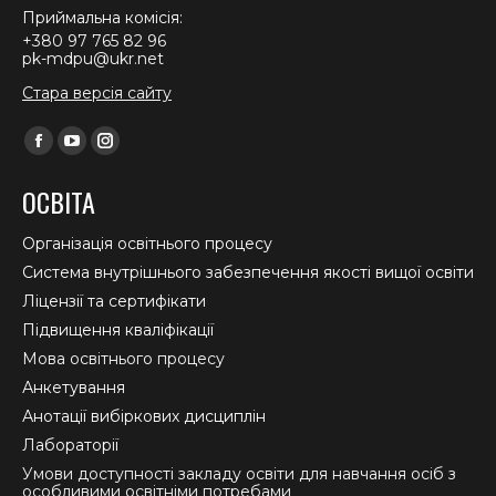
Приймальна комісія:
+380 97 765 82 96
pk-mdpu@ukr.net
Стара версія сайту
Find us on:
Facebook
YouTube
Instagram
page
page
page
ОСВІТА
opens
opens
opens
in
in
in
Організація освітнього процесу
new
new
new
Система внутрішнього забезпечення якості вищої освіти
window
window
window
Ліцензії та сертифікати
Підвищення кваліфікації
Мова освітнього процесу
Анкетування
Анотації вибіркових дисциплін
Лабораторії
Умови доступності закладу освіти для навчання осіб з
особливими освітніми потребами