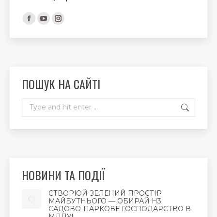
Find us on:
Facebook
YouTube
Instagram
page
page
page
opens
opens
opens
in
in
in
new
new
new
ПОШУК НА САЙТІ
window
window
window
Search:
НОВИНИ ТА ПОДІЇ
СТВОРЮЙ ЗЕЛЕНИЙ ПРОСТІР
МАЙБУТНЬОГО — ОБИРАЙ Н3
САДОВО-ПАРКОВЕ ГОСПОДАРСТВО В
МДПУ!