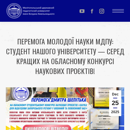
YouTube
Facebook
Instagram
page
page
page
opens
opens
opens
ПЕРЕМОГА МОЛОДОЇ НАУКИ МДПУ:
in
in
in
СТУДЕНТ НАШОГО УНІВЕРСИТЕТУ — СЕРЕД
new
new
new
window
window
window
КРАЩИХ НА ОБЛАСНОМУ КОНКУРСІ
НАУКОВИХ ПРОЄКТІВ!
You are here:
Dec
25
2025