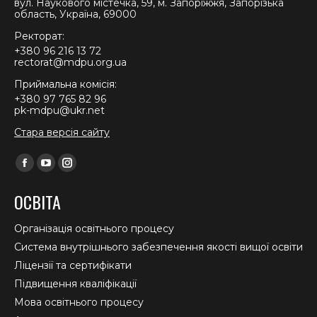
вул. Наукового містечка, 59, м. Запоріжжя, Запорізька
область, Україна, 69000
Ректорат:
+380 96 216 13 72
rectorat@mdpu.org.ua
Приймальна комісія:
+380 97 765 82 96
pk-mdpu@ukr.net
Стара версія сайту
Find us on:
Facebook
YouTube
Instagram
page
page
page
ОСВІТА
opens
opens
opens
in
in
in
Організація освітнього процесу
new
new
new
Система внутрішнього забезпечення якості вищої освіти
window
window
window
Ліцензії та сертифікати
Підвищення кваліфікації
Мова освітнього процесу