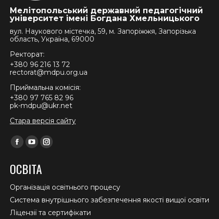
Мелітопольський державний педагогічний
університет імені Богдана Хмельницького
вул. Наукового містечка, 59, м. Запоріжжя, Запорізька
область, Україна, 69000
Ректорат:
+380 96 216 13 72
rectorat@mdpu.org.ua
Приймальна комісія:
+380 97 765 82 96
pk-mdpu@ukr.net
Стара версія сайту
Find us on:
Facebook
YouTube
Instagram
page
page
page
ОСВІТА
opens
opens
opens
in
in
in
Організація освітнього процесу
new
new
new
Система внутрішнього забезпечення якості вищої освіти
window
window
window
Ліцензії та сертифікати