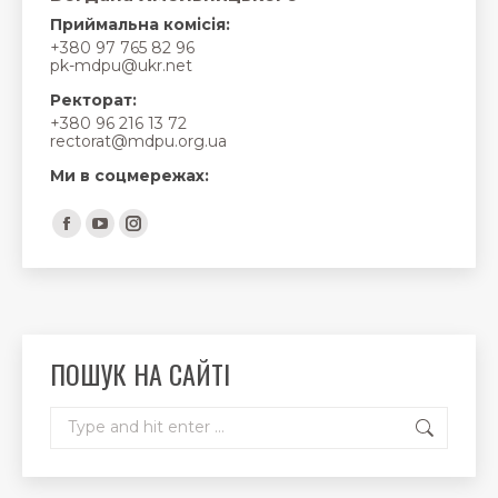
Приймальна комісія:
+380 97 765 82 96
pk-mdpu@ukr.net
Ректорат:
+380 96 216 13 72
rectorat@mdpu.org.ua
Ми в соцмережах:
Find us on:
Facebook
YouTube
Instagram
page
page
page
opens
opens
opens
in
in
in
new
new
new
ПОШУК НА САЙТІ
window
window
window
Search: