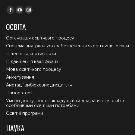
Find us on:
Facebook
YouTube
Instagram
page
page
page
ОСВІТА
opens
opens
opens
in
in
in
Організація освітнього процесу
new
new
new
Система внутрішнього забезпечення якості вищої освіти
window
window
window
Ліцензії та сертифікати
Підвищення кваліфікації
Мова освітнього процесу
Анкетування
Анотації вибіркових дисциплін
Лабораторії
Умови доступності закладу освіти для навчання осіб з
особливими освітніми потребами
Освітні програми
НАУКА