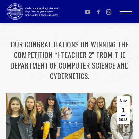
YouTube
Facebook
Instagram
page
page
page
opens
opens
opens
OUR CONGRATULATIONS ON WINNING THE
in
in
in
COMPETITION “I-TEACHER 2” FROM THE
new
new
new
window
window
window
DEPARTMENT OF COMPUTER SCIENCE AND
CYBERNETICS.
You are here:
Nov
1
2018