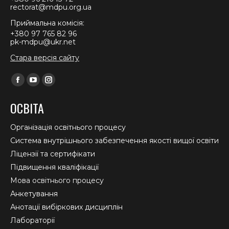
rectorat@mdpu.org.ua
Приймальна комісія:
+380 97 765 82 96
pk-mdpu@ukr.net
Стара версія сайту
Find us on:
Facebook
YouTube
Instagram
page
page
page
ОСВІТА
opens
opens
opens
in
in
in
Організація освітнього процесу
new
new
new
Система внутрішнього забезпечення якості вищої освіти
window
window
window
Ліцензії та сертифікати
Підвищення кваліфікації
Мова освітнього процесу
Анкетування
Анотації вибіркових дисциплін
Лабораторії