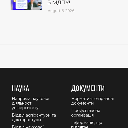
З МДПУ!
August 6, 2026
НАУКА
ДОКУМЕНТИ
Напрями наукової
Нормативно-правові
діяльності
документи
університету
Профспілкова
Відділ аспірантури та
організація
докторантури
Інформація, що
Відділ наукової
підлягає