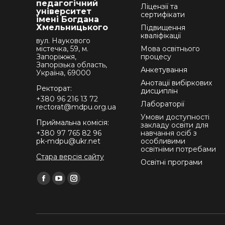
педагогічний
Ліцензії та
університет
сертифікати
імені Богдана
Хмельницького
Підвищення
кваліфікації
вул. Наукового
містечка, 59, м.
Мова освітнього
Запоріжжя,
процесу
Запорізька область,
Анкетування
Україна, 69000
Анотації вибіркових
Ректорат:
дисциплін
+380 96 216 13 72
Лабораторії
rectorat@mdpu.org.ua
Умови доступності
Приймальна комісія:
закладу освіти для
+380 97 765 82 96
навчання осіб з
pk-mdpu@ukr.net
особливими
освітніми потребами
Стара версія сайту
Освітні програми
Find us on:
Facebook
YouTube
Instagram
page
page
page
opens
opens
opens
in
in
in