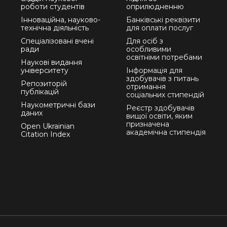
роботи студентів
оприлюдненню
Інноваційна, науково-
Банківські реквізити
технічна діяльність
для оплати послуг
Спеціалізовані вчені
Для осіб з
ради
особливими
освітніми потребами
Наукові видання
університету
Інформація для
здобувачів з питань
Репозиторій
отримання
публікацій
соціальних стипендій
Наукометричні бази
Реєстр здобувачів
даних
вищої освіти, яким
призначена
Open Ukrainian
академічна стипендія
Citation Index