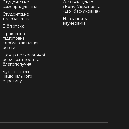
Студентське
Освітній центр
самоврядування
«Крим-Україна» та
«Донбас-Україна»
Студентське
телебачення
Навчання за
ваучерами
Бібліотека
Практична
підготовка
здобувачів вищої
освіти
Центр психологічної
резильєнтності та
благополуччя
Курс основи
національного
спротиву