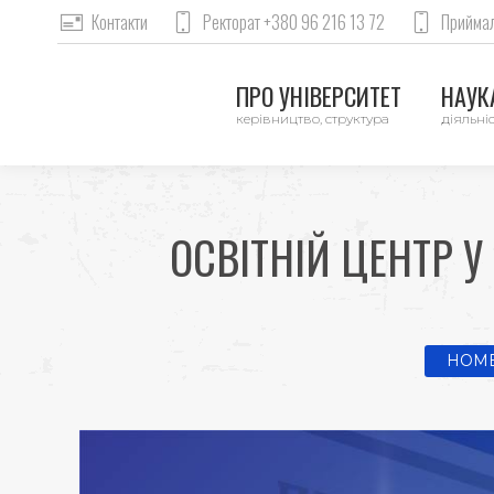
Контакти
Ректорат +380 96 216 13 72
Приймал
ПРО УНІВЕРСИТЕТ
НАУКА
керівництво, структура
діяльніс
ОСВІТНІЙ ЦЕНТР У
You are
HOM