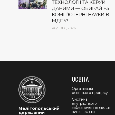
ТЕХНОЛОГІЇ ТА КЕРУЙ
ДАНИМИ — ОБИРАЙ F3
КОМП’ЮТЕРНІ НАУКИ В
МДПУ!
August 6, 2026
ОСВІТА
Організація
освітнього процесу
Система
внутрішнього
забезпечення якості
Мелітопольський
вищої освіти
державний