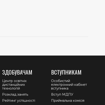
ЗДОБУВАЧАМ
ВСТУПНИКАМ
Центр освітніх
Особистий
дистанційних
електронний кабінет
технологій
вступника
Розклад занять
Вступ МДПУ
Рейтинг успішності
Приймальна комісія