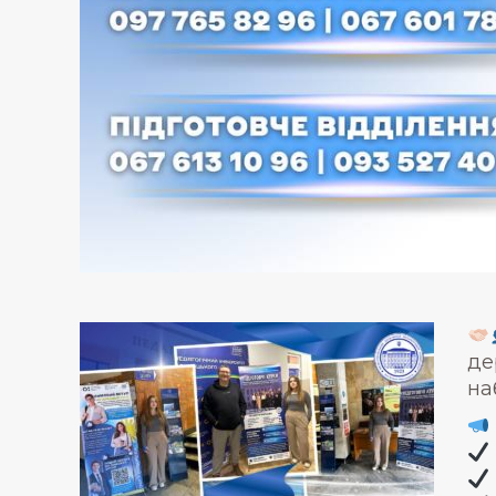
де
на