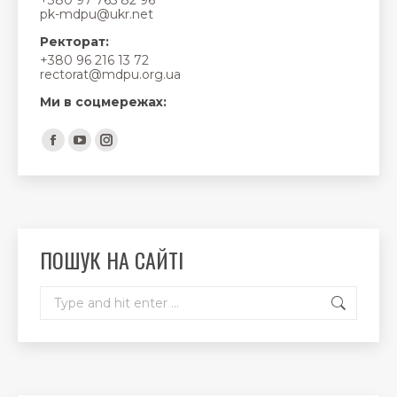
+380 97 765 82 96
pk-mdpu@ukr.net
Ректорат:
+380 96 216 13 72
rectorat@mdpu.org.ua
Ми в соцмережах:
Find us on:
Facebook
YouTube
Instagram
page
page
page
opens
opens
opens
in
in
in
new
new
new
ПОШУК НА САЙТІ
window
window
window
Search: