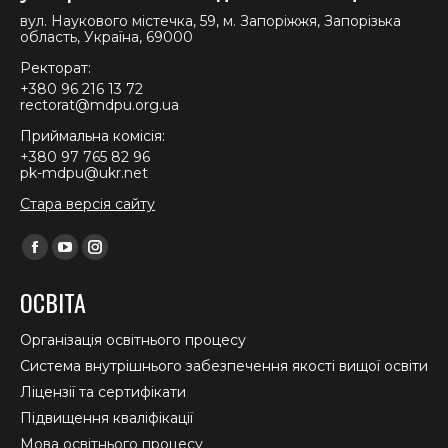
вул. Наукового містечка, 59, м. Запоріжжя, Запорізька
область, Україна, 69000
Ректорат:
+380 96 216 13 72
rectorat@mdpu.org.ua
Приймальна комісія:
+380 97 765 82 96
pk-mdpu@ukr.net
Стара версія сайту
Find us on:
Facebook
YouTube
Instagram
page
page
page
ОСВІТА
opens
opens
opens
in
in
in
Організація освітнього процесу
new
new
new
Система внутрішнього забезпечення якості вищої освіти
window
window
window
Ліцензії та сертифікати
Підвищення кваліфікації
Мова освітнього процесу