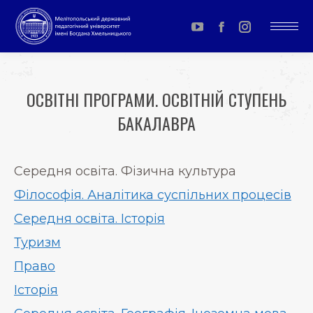
YouTube
Facebook
Instagram
page
page
page
opens
opens
opens
ОСВІТНІ ПРОГРАМИ. ОСВІТНІЙ СТУПЕНЬ
in
in
in
БАКАЛАВРА
new
new
new
window
window
window
You are here:
Середня освіта. Фізична культура
Філософія. Аналітика суспільних процесів
Середня освіта. Історія
Туризм
Право
Історія