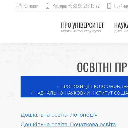
Контакти
Ректорат +380 96 216 13 72
Приймал
ПРО УНІВЕРСИТЕТ
НАУКА
керівництво, структура
діяльніс
ОСВІТНІ П
You are here:
ПРОПОЗИЦІЇ ЩОДО ОНОВЛЕНН
НАВЧАЛЬНО-НАУКОВИЙ ІНСТИТУТ СОЦІА
Дошкільна освіта. Логопедія
Дошкільна освіта. Початкова освіта