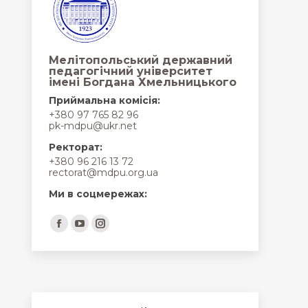
Мелітопольський державний
педагогічний університет
імені Богдана Хмельницького
Приймальна комісія:
+380 97 765 82 96
pk-mdpu@ukr.net
Ректорат:
+380 96 216 13 72
rectorat@mdpu.org.ua
Ми в соцмережах:
Find us on:
Facebook
YouTube
Instagram
page
page
page
opens
opens
opens
in
in
in
new
new
new