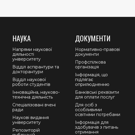
НАУКА
ДОКУМЕНТИ
Напрями наукової
Нормативно-правові
діяльності
документи
університету
Профспілкова
Відділ аспірантури та
організація
докторантури
Інформація, що
Відділ наукової
підлягає
роботи студентів
оприлюдненню
Інноваційна, науково-
Банківські реквізити
технічна діяльність
для оплати послуг
Спеціалізовані вчені
Для осіб з
ради
особливими
освітніми потребами
Наукові видання
університету
Інформація для
здобувачів з питань
Репозиторій
отримання