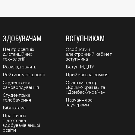
ЗДОБУВАЧАМ
ВСТУПНИКАМ
Центр освітніх
Особистий
дистанційних
електронний кабінет
технологій
вступника
Розклад занять
Вступ МДПУ
Рейтинг успішності
Приймальна комісія
Студентське
Освітній центр
самоврядування
«Крим-Україна» та
«Донбас-Україна»
Студентське
телебачення
Навчання за
ваучерами
Бібліотека
Практична
підготовка
здобувачів вищої
освіти