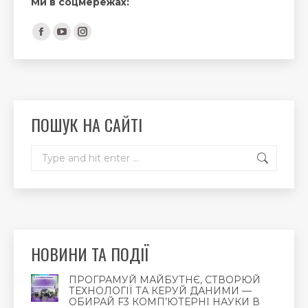
Ми в соцмережах:
Find us on:
Facebook
YouTube
Instagram
page
page
page
opens
opens
opens
in
in
in
new
new
new
ПОШУК НА САЙТІ
window
window
window
Search:
НОВИНИ ТА ПОДІЇ
ПРОГРАМУЙ МАЙБУТНЄ, СТВОРЮЙ
ТЕХНОЛОГІЇ ТА КЕРУЙ ДАНИМИ —
ОБИРАЙ F3 КОМП’ЮТЕРНІ НАУКИ В