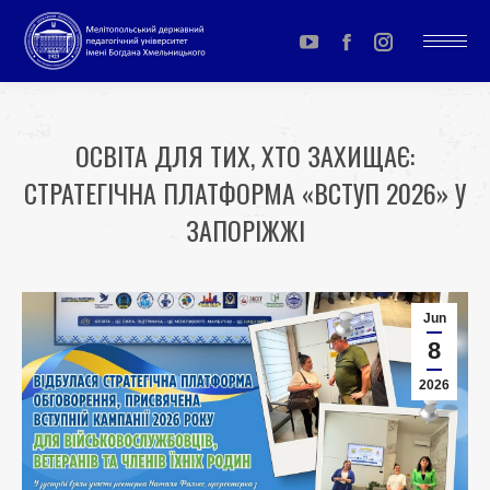
YouTube
Facebook
Instagram
page
page
page
opens
opens
opens
ОСВІТА ДЛЯ ТИХ, ХТО ЗАХИЩАЄ:
in
in
in
СТРАТЕГІЧНА ПЛАТФОРМА «ВСТУП 2026» У
new
new
new
window
window
window
ЗАПОРІЖЖІ
You are here:
Jun
8
2026