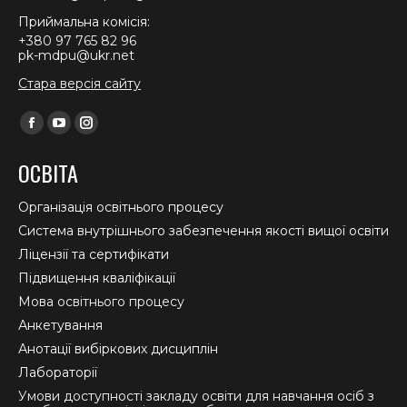
Приймальна комісія:
+380 97 765 82 96
pk-mdpu@ukr.net
Стара версія сайту
Find us on:
Facebook
YouTube
Instagram
page
page
page
ОСВІТА
opens
opens
opens
in
in
in
Організація освітнього процесу
new
new
new
Система внутрішнього забезпечення якості вищої освіти
window
window
window
Ліцензії та сертифікати
Підвищення кваліфікації
Мова освітнього процесу
Анкетування
Анотації вибіркових дисциплін
Лабораторії
Умови доступності закладу освіти для навчання осіб з