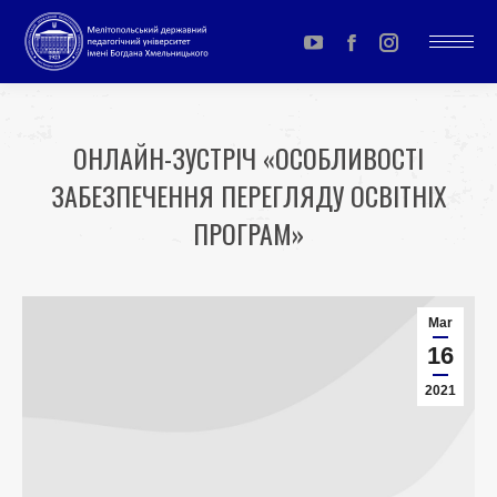
YouTube
Facebook
Instagram
page
page
page
opens
opens
opens
ОНЛАЙН-ЗУСТРІЧ «ОСОБЛИВОСТІ
in
in
in
ЗАБЕЗПЕЧЕННЯ ПЕРЕГЛЯДУ ОСВІТНІХ
new
new
new
window
window
window
ПРОГРАМ»
You are here:
Mar
16
2021