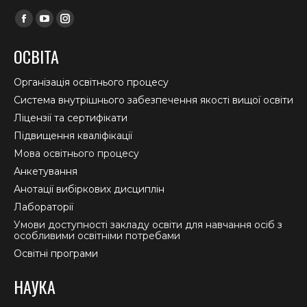
Find us on:
Facebook
YouTube
Instagram
page
page
page
ОСВІТА
opens
opens
opens
in
in
in
Організація освітнього процесу
new
new
new
Система внутрішнього забезпечення якості вищої освіти
window
window
window
Ліцензії та сертифікати
Підвищення кваліфікації
Мова освітнього процесу
Анкетування
Анотації вибіркових дисциплін
Лабораторії
Умови доступності закладу освіти для навчання осіб з
особливими освітніми потребами
Освітні програми
НАУКА