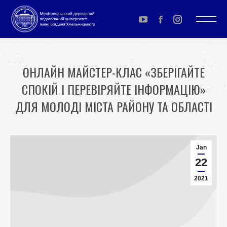
YouTube
Facebook
Instagram
page
page
page
opens
opens
opens
ОНЛАЙН МАЙСТЕР-КЛАС «ЗБЕРІГАЙТЕ
in
in
in
СПОКІЙ І ПЕРЕВІРЯЙТЕ ІНФОРМАЦІЮ»
new
new
new
window
window
window
ДЛЯ МОЛОДІ МІСТА РАЙОНУ ТА ОБЛАСТІ
You are here:
Jan
22
2021