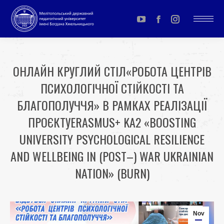
YouTube
Facebook
Instagram
page
page
page
opens
opens
opens
ОНЛАЙН КРУГЛИЙ СТІЛ«РОБОТА ЦЕНТРІВ
in
in
in
ПСИХОЛОГІЧНОЇ СТІЙКОСТІ ТА
new
new
new
window
window
window
БЛАГОПОЛУЧЧЯ» В РАМКАХ РЕАЛІЗАЦІЇ
ПРОЄКТУERASMUS+ KA2 «BOOSTING
UNIVERSITY PSYCHOLOGICAL RESILIENCE
AND WELLBEING IN (POST–) WAR UKRAINIAN
NATION» (BURN)
You are here:
Nov