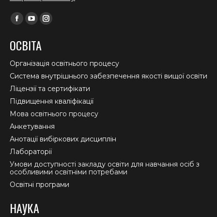
Find us on:
Facebook
YouTube
Instagram
page
page
page
ОСВІТА
opens
opens
opens
in
in
in
Організація освітнього процесу
new
new
new
Система внутрішнього забезпечення якості вищої освіти
window
window
window
Ліцензії та сертифікати
Підвищення кваліфікації
Мова освітнього процесу
Анкетування
Анотації вибіркових дисциплін
Лабораторії
Умови доступності закладу освіти для навчання осіб з
особливими освітніми потребами
Освітні програми
НАУКА