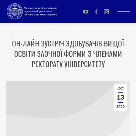
YouTube
Facebook
Instagram
page
page
page
opens
opens
opens
ОН-ЛАЙН ЗУСТРІЧ ЗДОБУВАЧІВ ВИЩОЇ
in
in
in
ОСВІТИ ЗАОЧНОЇ ФОРМИ З ЧЛЕНАМИ
new
new
new
window
window
window
РЕКТОРАТУ УНІВЕРСИТЕТУ
You are here:
Oct
13
2022