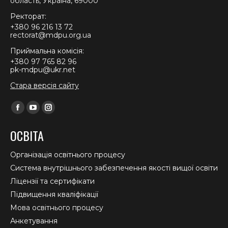
область, Україна, 69000
Ректорат:
+380 96 216 13 72
rectorat@mdpu.org.ua
Приймальна комісія:
+380 97 765 82 96
pk-mdpu@ukr.net
Стара версія сайту
Find us on:
Facebook
YouTube
Instagram
page
page
page
ОСВІТА
opens
opens
opens
in
in
in
Організація освітнього процесу
new
new
new
Система внутрішнього забезпечення якості вищої освіти
window
window
window
Ліцензії та сертифікати
Підвищення кваліфікації
Мова освітнього процесу
Анкетування