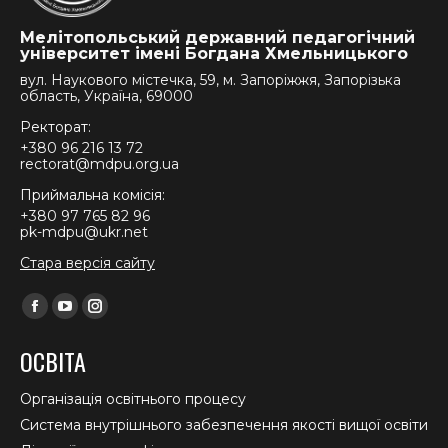
Мелітопольський державний педагогічний
університет імені Богдана Хмельницького
вул. Наукового містечка, 59, м. Запоріжжя, Запорізька
область, Україна, 69000
Ректорат:
+380 96 216 13 72
rectorat@mdpu.org.ua
Приймальна комісія:
+380 97 765 82 96
pk-mdpu@ukr.net
Стара версія сайту
Find us on:
Facebook
YouTube
Instagram
page
page
page
ОСВІТА
opens
opens
opens
in
in
in
Організація освітнього процесу
new
new
new
Система внутрішнього забезпечення якості вищої освіти
window
window
window