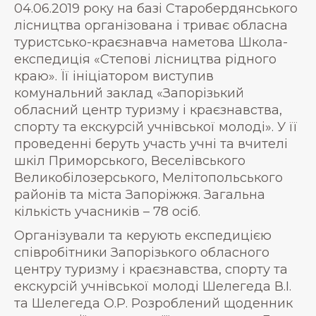
04.06.2019 року на базі Старобердянського
лісництва організована і триває обласна
туристсько-краєзнавча наметова Школа-
експедиція «Степові лісництва рідного
краю». Її ініціатором виступив
комунальний заклад «Запорізький
обласний центр туризму і краєзнавства,
спорту та екскурсій учнівської молоді». У її
проведенні беруть участь учні та вчителі
шкіл Приморського, Веселівського
Великобілозерського, Мелітопольського
районів та міста Запоріжжя. Загальна
кількість учасників – 78 осіб.
Організували та керують експедицією
співробітники Запорізького обласного
центру туризму і краєзнавства, спорту та
екскурсій учнівської молоді Шелегеда В.І.
та Шелегеда О.Р. Розроблений щоденник