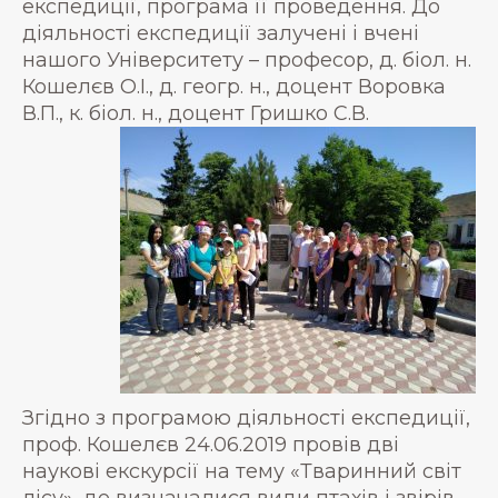
експедиції, програма її проведення. До
діяльності експедиції залучені і вчені
нашого Університету – професор, д. біол. н.
Кошелєв О.І., д. геогр. н., доцент Воровка
В.П., к. біол. н., доцент Гришко С.В.
Згідно з програмою діяльності експедиції,
проф. Кошелєв 24.06.2019 провів дві
наукові екскурсії на тему «Тваринний світ
лісу», де визначалися види птахів і звірів,