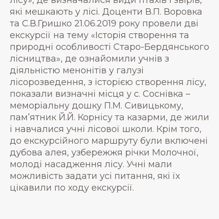
які мешкають у лісі. Доценти В.П. Воровка
та С.В.Гришко 21.06.2019 року провели дві
екскурсії на тему «Історія створення та
природні особливості Старо-Бердянського
лісництва», де ознайомили учнів з
діяльністю менонітів у галузі
лісорозведення, з історією створення лісу,
показали визначні місця у с. Соснівка –
меморіальну дошку П.М. Сивицькому,
пам’ятник Й.Й. Корнісу та казарми, де жили
і навчалися учні лісової школи. Крім того,
до екскурсійного маршруту були включені
дубова алея, узбережжя річки Молочної,
молоді насадження лісу. Учні мали
можливість задати усі питання, які їх
цікавили по ходу екскурсії.