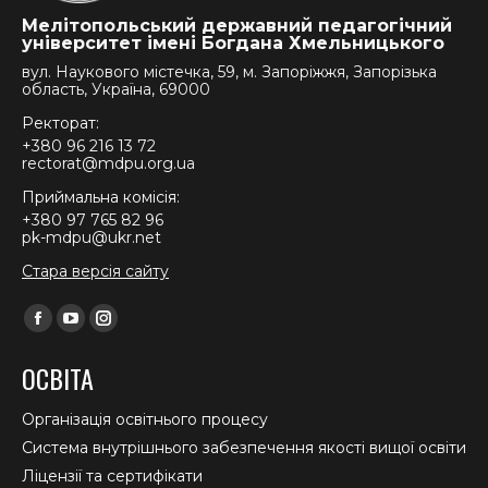
Мелітопольський державний педагогічний
університет імені Богдана Хмельницького
вул. Наукового містечка, 59, м. Запоріжжя, Запорізька
область, Україна, 69000
Ректорат:
+380 96 216 13 72
rectorat@mdpu.org.ua
Приймальна комісія:
+380 97 765 82 96
pk-mdpu@ukr.net
Стара версія сайту
Find us on:
Facebook
YouTube
Instagram
page
page
page
ОСВІТА
opens
opens
opens
in
in
in
Організація освітнього процесу
new
new
new
Система внутрішнього забезпечення якості вищої освіти
window
window
window
Ліцензії та сертифікати