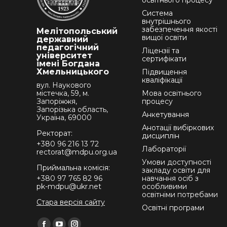
освітнього процесу
Система
внутрішнього
забезпечення якості
Мелітопольський
вищої освіти
державний
педагогічний
Ліцензії та
університет
сертифікати
імені Богдана
Хмельницького
Підвищення
кваліфікації
вул. Наукового
містечка, 59, м.
Мова освітнього
Запоріжжя,
процесу
Запорізька область,
Анкетування
Україна, 69000
Анотації вибіркових
Ректорат:
дисциплін
+380 96 216 13 72
Лабораторії
rectorat@mdpu.org.ua
Умови доступності
Приймальна комісія:
закладу освіти для
+380 97 765 82 96
навчання осіб з
pk-mdpu@ukr.net
особливими
освітніми потребами
Стара версія сайту
Освітні програми
Find us on: