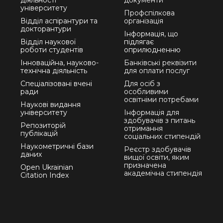
діяльності
документи
університету
Профспілкова
Відділ аспірантури та
організація
докторантури
Інформація, що
Відділ наукової
підлягає
роботи студентів
оприлюдненню
Інноваційна, науково-
Банківські реквізити
технічна діяльність
для оплати послуг
Спеціалізовані вчені
Для осіб з
ради
особливими
освітніми потребами
Наукові видання
університету
Інформація для
здобувачів з питань
Репозиторій
отримання
публікацій
соціальних стипендій
Наукометричні бази
Реєстр здобувачів
даних
вищої освіти, яким
призначена
Open Ukrainian
академічна стипендія
Citation Index