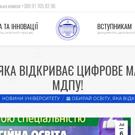
ьна комісія +380 97 765 82 96
 ТА ІННОВАЦІЇ
ВСТУПНИКАМ
ть, освітній процес
документи, допомог
 ЯКА ВІДКРИВАЄ ЦИФРОВЕ 
МДПУ!
ere:
НОВИНИ УНІВЕРСИТЕТУ
ОБИРАЙ ОСВІТУ, ЯКА ВІД
Jul
6