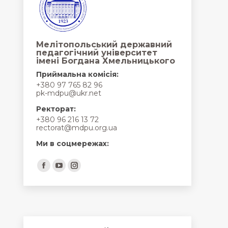
Мелітопольський державний
педагогічний університет
імені Богдана Хмельницького
Приймальна комісія:
+380 97 765 82 96
pk-mdpu@ukr.net
Ректорат:
+380 96 216 13 72
rectorat@mdpu.org.ua
Ми в соцмережах:
Find us on:
Facebook
YouTube
Instagram
page
page
page
opens
opens
opens
in
in
in
new
new
new