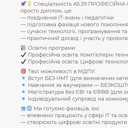
Спеціальність А5.39 ПРОФЕСІЙНА 
просто диплом, це:
— поєднання ІТ-знань і педагогіки
— підготовка фахівця нового покоління
— сучасні технології, програмування т
— практичний досвід і участь у проєкта
Освітні програми:
Професійна освіта. Комп’ютерні техно
Професійна освіта. Цифрові технологі
Твої можливості в МДПУ:
Вступ БЕЗ НМТ (для визначених катег
Навчання за ваучерами — БЕЗКОШ
Магістратура без ЄВІ та ЄФВВ (для о
Індивідуальний супровід на кожному
Ми готуємо фахівців, які:
— впевнено працюють у сфері ІТ та осв
— створюють цифрові освітні продукти