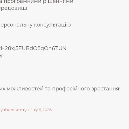
та програмними рішеннями
середовищі
персональну консультацію
/EoxH28xj5EUBdO8gOn6TUN
y
вих можливостей та професійного зростання!
 університету
July 6, 2026