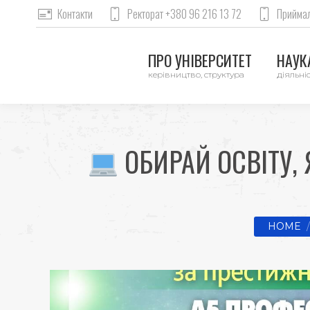
Контакти
Ректорат +380 96 216 13 72
Приймал
ПРО УНІВЕРСИТЕТ
НАУКА
керівництво, структура
діяльніс
ОБИРАЙ ОСВІТУ,
You are h
HOME