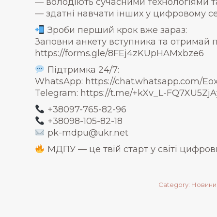
— володіють сучасними технологіями 
— здатні навчати інших у цифровому 
Зроби перший крок вже зараз:
Заповни анкету вступника та отримай 
https://forms.gle/8FEj4zKUpHAMxbze6
Підтримка 24/7:
WhatsApp: https://chat.whatsapp.com
Telegram: https://t.me/+kXv_L-FQ7XU5ZjA
+38097-765-82-96
+38098-105-82-18
pk-mdpu@ukr.net
МДПУ — це твій старт у світі цифро
Category:
Новини