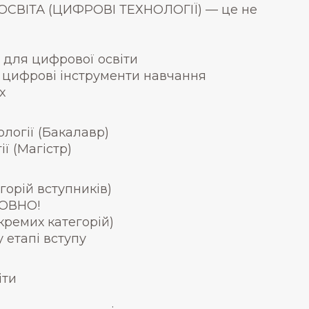
ОСВІТА (ЦИФРОВІ ТЕХНОЛОГІЇ) — це не
 для цифрової освіти
а цифрові інструменти навчання
х
логії (Бакалавр)
ї (Магістр)
орій вступників)
ТОВНО!
кремих категорій)
 етапі вступу
іти