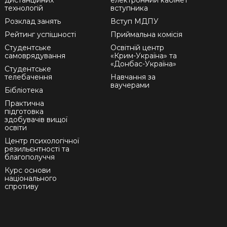
дистанційних
електронний кабінет
технологій
вступника
Розклад занять
Вступ МДПУ
Рейтинг успішності
Приймальна комісія
Студентське
Освітній центр
самоврядування
«Крим-Україна» та
«Донбас-Україна»
Студентське
телебачення
Навчання за
ваучерами
Бібліотека
Практична
підготовка
здобувачів вищої
освіти
Центр психологічної
резильєнтності та
благополуччя
Курс основи
національного
спротиву