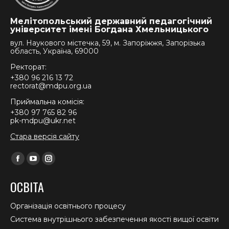
Мелітопольський державний педагогічний
університет імені Богдана Хмельницького
вул. Наукового містечка, 59, м. Запоріжжя, Запорізька
область, Україна, 69000
Ректорат:
+380 96 216 13 72
rectorat@mdpu.org.ua
Приймальна комісія:
+380 97 765 82 96
pk-mdpu@ukr.net
Стара версія сайту
Find us on:
Facebook
YouTube
Instagram
page
page
page
ОСВІТА
opens
opens
opens
in
in
in
Організація освітнього процесу
new
new
new
Система внутрішнього забезпечення якості вищої освіти