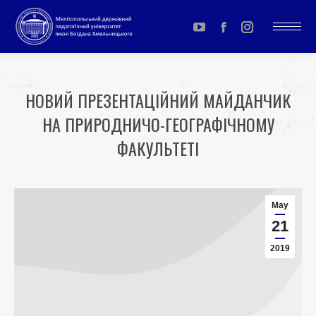
YouTube
Facebook
Instagram
page
page
page
opens
opens
opens
НОВИЙ ПРЕЗЕНТАЦІЙНИЙ МАЙДАНЧИК
in
in
in
НА ПРИРОДНИЧО-ГЕОГРАФІЧНОМУ
new
new
new
window
window
window
ФАКУЛЬТЕТІ
You are here:
May
21
2019