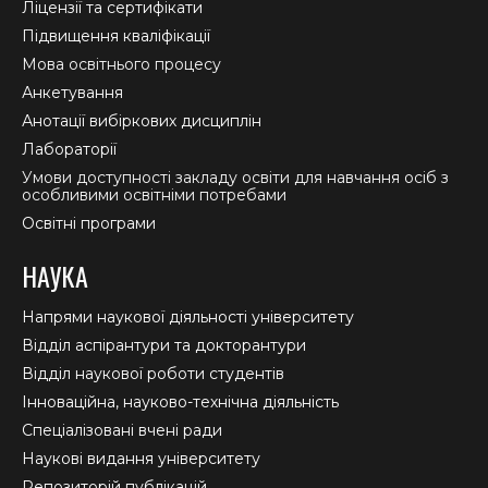
window
window
window
Ліцензії та сертифікати
Підвищення кваліфікації
Мова освітнього процесу
Анкетування
Анотації вибіркових дисциплін
Лабораторії
Умови доступності закладу освіти для навчання осіб з
особливими освітніми потребами
Освітні програми
НАУКА
Напрями наукової діяльності університету
Відділ аспірантури та докторантури
Відділ наукової роботи студентів
Інноваційна, науково-технічна діяльність
Спеціалізовані вчені ради
Наукові видання університету
Репозиторій публікацій